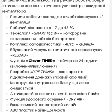
автоматично, в залежності від режиму роботи, обере
оптимальне значення температури повітря і швидкості
вентилятора.
Режими роботи : охолодження/обігрів/осушення/
вентиляція
Робочий діапазон від -7 до 43 °C
Технологія
«SMART FLOW»
— комфортне
охолодження і обігрів без протягів
Комплекс самодіагностики
«AUTO — GUARD»
Вбудований модуль автоматичного перезапуску
«RELOAD»
Функція
«Сlever TIMER»
-таймер на 24 години
(включення/виключення)
Розробка
«PIPE TWINS»
— два варіанта
підключення дренажу (правий або лівий)
Конструкція внутрішнього блоку, що легко
очищається
Антикорозійне покриття «Anti-corrosion flash»
Функція здорового осушення «DRY AIR»
Ексклюзивний неповторний дизайн
ABC пластик найвищої якості