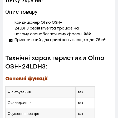
точку України!
Опис товару:
Кондиціонер
Olmo OSH-
24LDH3
серія Inventa працює на
новому
озонобезпечному
фреоні
R32
Призначений для приміщень площею до 75 м²
Технічні характеристики Olmo
OSH-24LDH3:
Основні функції:
Фільтрування
так
Охолодження
так
Осушення повітря
так