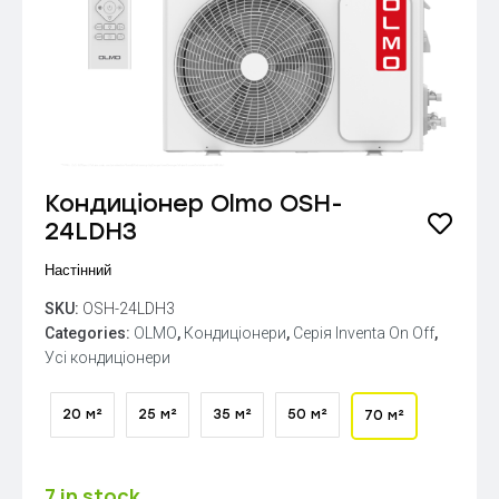
Кондиціонер Olmo OSH-
24LDH3
Настінний
SKU:
OSH-24LDH3
Categories:
OLMO
,
Кондиціонери
,
Серія Inventa On Off
,
Усі кондиціонери
20 м²
25 м²
35 м²
50 м²
70 м²
7 in stock