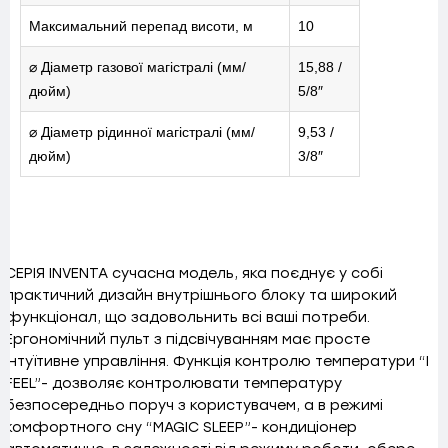
Максимальний перепад висоти, м
10
⌀ Діаметр газової магістралі (мм/
15,88 /
дюйм)
5/8″
⌀ Діаметр рідинної магістралі (мм/
9,53 /
дюйм)
3/8″
СЕРІЯ INVENTA сучасна модель, яка поєднує у собі
практичний дизайн внутрішнього блоку та широкий
функціонал, що задовольнить всі ваші потреби.
Ергономічний пульт з підсвічуванням має просте
інтуїтивне управління. Функція контролю температури “I
FEEL”- дозволяє контролювати температуру
безпосередньо поруч з користувачем, а в режимі
комфортного сну “MAGIC SLEEP”- кондиціонер