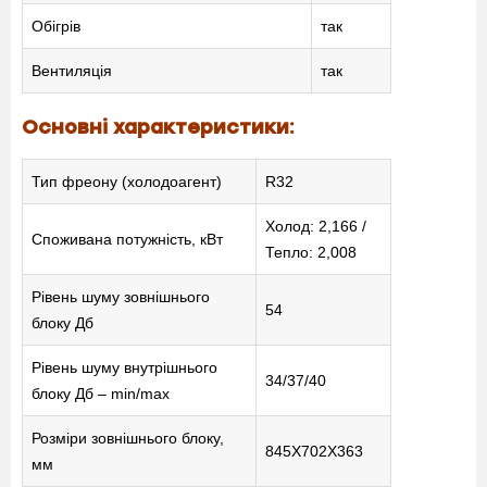
Обігрів
так
Вентиляція
так
Основні характеристики:
Тип фреону (холодоагент)
R32
Холод: 2,166 /
Споживана потужність, кВт
Тепло: 2,008
Рівень шуму зовнішнього
54
блоку Дб
Рівень шуму внутрішнього
34/37/40
блоку Дб – min/max
Розміри зовнішнього блоку,
845Х702Х363
мм