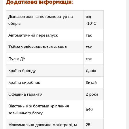
Додаткова інформація:
ПОСЛУГИ
Діапазон зовнішніх температур на
від
КАТАЛОГ
обігрів
-10°С
Автоматичний перезапуск
так
ПРО НАС
Таймер увімкнення-вимкнення
так
СПІВПРАЦЯ
Пульт ДУ
так
Країна бренду
Данія
Країна виробник
Китай
+38-097-845-12-79
+38-093-147-27-29
Офіційна гарантія
2 роки
Відстань між болтами кріплення
540
зовнішнього блоку
Максимальна довжина магістралі, м
25