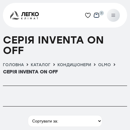
0
Категорії
СЕРІЯ INVENTA ON
Кондиціонери
OFF
Hisense
Apple Pie Pro
ГОЛОВНА
КАТАЛОГ
КОНДИЦІОНЕРИ
OLMO
СЕРІЯ INVENTA ON OFF
Fresh Master R32
Mini Apple Pie Winter
Perla Easy Smart
Silentium Pro R32
Tosot