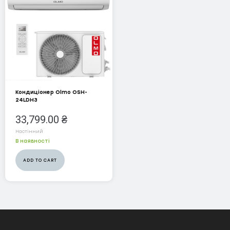
Серія Vital Inverter
ELECTROLUX
GREE
Airy Inverter R32
Amber DC inverter + Wi-Fi
Кондиціонер Olmo OSH-
24LDH3
Muse DC inverter R32+Wi-Fi
33,799.00
₴
Muse On Off
Настінний
В наявності
Praktik PRO Inverter
ADD TO CART
Pular Inverter R32
Stage DC Inverter R32+Wi-Fi
Bora Inverter R32