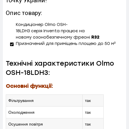
точку України!
Опис товару:
Кондиціонер
Olmo OSH-
18LDH3
серія Inventa працює на
новому
озонобезпечному
фреоні
R32
Призначений для приміщень площею до 50 м²
Технічні характеристики Olmo
OSH-18LDH3:
Основні функції:
Фільтрування
так
Охолодження
так
Осушення повітря
так