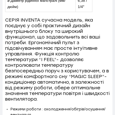
⌀ Діаметр рідинної магістралі (мм/
6,38 /
дюйм)
1/4″
СЕРІЯ INVENTA сучасна модель, яка
поєднує у собі практичний дизайн
внутрішнього блоку та широкий
функціонал, що задовольнить всі ваші
потреби. Ергономічний пульт з
підсвічуванням має просте інтуїтивне
управління. Функція контролю
температури “I FEEL”- дозволяє
контролювати температуру
безпосередньо поруч з користувачем, а в
режимі комфортного сну “MAGIC SLEEP”-
кондиціонер автоматично, в залежності
від режиму роботи, обере оптимальне
значення температури повітря і швидкості
вентилятора.
Режими роботи : охолодження/обігрів/осушення/
вентиляція