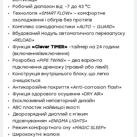
Робочий діапазон від -7 до 43 °C
Технологія
«SMART FLOW»
— комфортне
охолодження і обігрів без протягів
Комплекс самодіагностики
«AUTO — GUARD»
Вбудований модуль автоматичного перезапуску
«RELOAD»
Функція
«Сlever TIMER»
-таймер на 24 години
(включення/виключення)
Розробка
«PIPE TWINS»
— два варіанта
підключення дренажу (правий або лівий)
Конструкція внутрішнього блоку, що легко
очищається
Антикорозійне покриття «Anti-corrosion flash»
Функція здорового осушення «DRY AIR»
Ексклюзивний неповторний дизайн
ABC пластик найвищої якості
Дворозрядний дисплей c м’яким
підсвічуванням
«ENIGMA LIGHTS»
Режим комфортного сну
«MAGIC SLEEP»
Ширококутні жалюзі