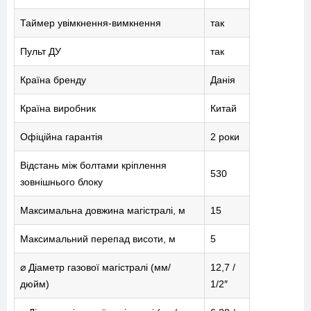
ПОСЛУГИ
Таймер увімкнення-вимкнення
так
КАТАЛОГ
Пульт ДУ
так
ПРО НАС
Країна бренду
Данія
СПІВПРАЦЯ
Країна виробник
Китай
Офіційна гарантія
2 роки
Відстань між болтами кріплення
530
зовнішнього блоку
+38-097-845-12-79
+38-093-147-27-29
Максимальна довжина магістралі, м
15
Максимальний перепад висоти, м
5
⌀ Діаметр газової магістралі (мм/
12,7 /
дюйм)
1/2″