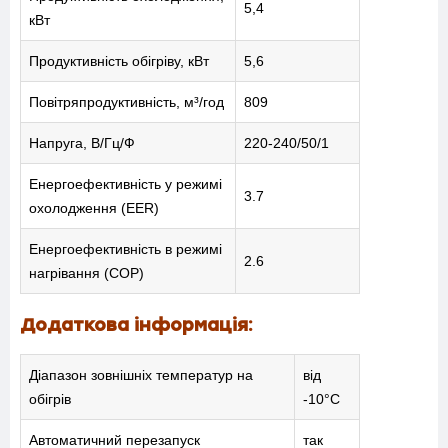
5,4
кВт
Продуктивність обігріву, кВт
5,6
Повітряпродуктивність, м³/год
809
Напруга, В/Гц/Ф
220-240/50/1
Енергоефективність у режимі
3.7
охолодження (EER)
Енергоефективність в режимі
2.6
нагрівання (COP)
Додаткова інформація:
Діапазон зовнішніх температур на
від
МЕНЮ
обігрів
-10°С
Автоматичний перезапуск
так