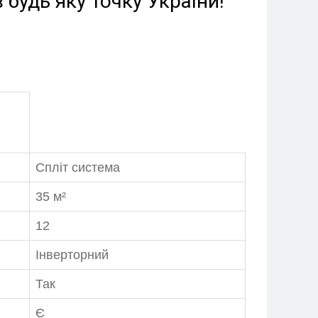
будь яку точку України!
Спліт система
35 м²
12
Інверторний
Так
Є