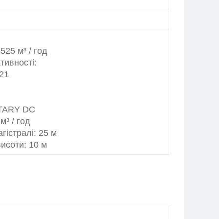
525 м³ / год
тивності:
21
TARY DC
м³ / год
гістралі: 25 м
исоти: 10 м