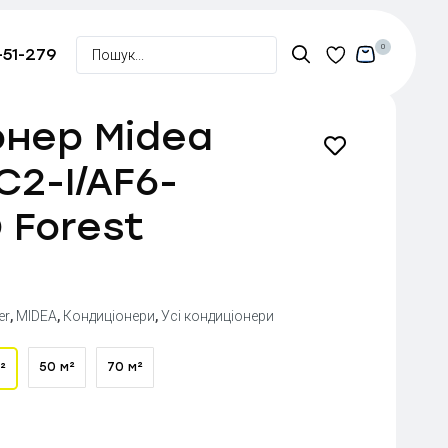
0
-51-279
онер Midea
C2-I/AF6-
 Forest
er
,
MIDEA
,
Кондиціонери
,
Усі кондиціонери
50 м²
70 м²
²