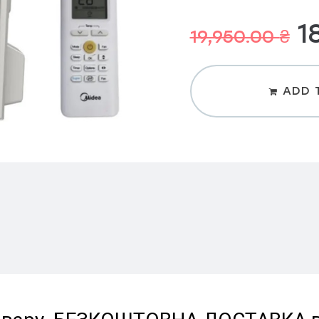
1
19,950.00
₴
ADD 