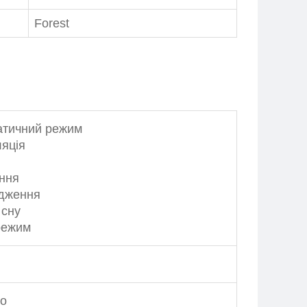
Forest
атичний режим
яція
в
ння
дження
 сну
режим
но