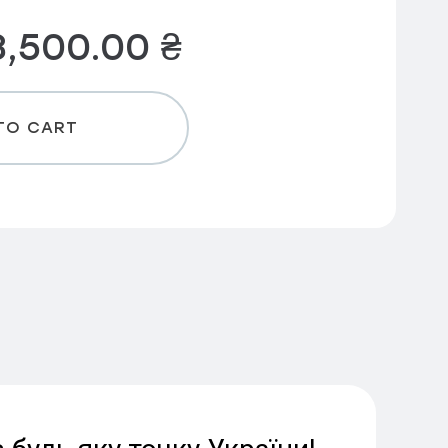
8,500.00
₴
TO CART