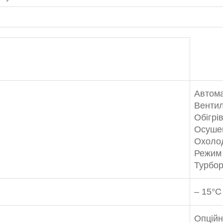
Автом
Вентил
Обігрі
Осуше
Охоло
Режим
Турбо
– 15°C
Опцій