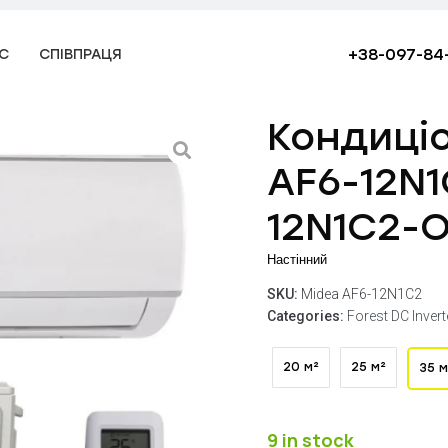
+38-097-84
С
СПІВПРАЦЯ
Кондиці
AF6-12N1
12N1C2-O
Настінний
SKU:
Midea AF6-12N1C2
Categories:
Forest DC Invert
20 м²
25 м²
35 м
9 in stock