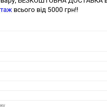
товару, БЕЗКОШТОВНА ДОСТАВКА в 
нтаж
всього від 5000 грн!!
оку