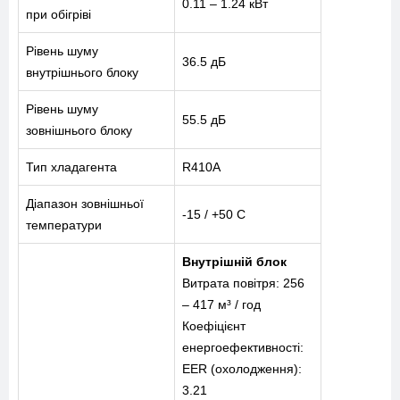
0.11 – 1.24 кВт
при обігріві
ПОСЛУГИ
Рівень шуму
36.5 дБ
внутрішнього блоку
КАТАЛОГ
Рівень шуму
55.5 дБ
ПРО НАС
зовнішнього блоку
Тип хладагента
R410A
СПІВПРАЦЯ
Діапазон зовнішньої
-15 / +50 С
температури
Внутрішній блок
Витрата повітря: 256
+38-097-845-12-79
+38-093-147-27-29
– 417 м³ / год
Коефіцієнт
енергоефективності:
EER (охолодження):
3.21