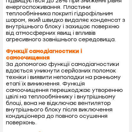
підвищується до 28% при зниженні рівня
енергоспоживання. Пластини
теплообмінника покриті гідрофільним
шаром, який швидко видаляє конденсат з
внутрішнього блоку і захищає поверхню
від атмосферних явищ і впливів
агресивного зовнішнього середовища.
Функції самодіагностики і
самоочищення
За допомогою функції самодіагностики
вдається уникнути серйозних поломок
техніки і виявити неполадки на ранньому
етапі їх виникнення. Функція
самоочищення перешкоджає утворенню
цвілі на теплообміннику і внутрішньому
блоці, вона не відключає вентилятор
внутрішнього блоку після виключення
кондиціонера до повного осушення
поверхонь.