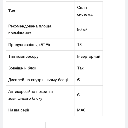
Спліт
Тип
система
Рекомендована площа
50 м²
приміщення
Продуктивність, кБТЕ/г
18
Тип компресору
Інверторний
Зовнішній блок
Так
Дисплей на внутрішньому блоці
Є
Антикорозійне покриття
Є
зовнішнього блоку
МЕНЮ
Назва серії
MA0