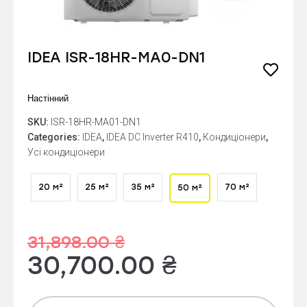
IDEA ISR-18HR-MA0-DN1
Настінний
SKU:
ISR-18HR-MA01-DN1
Categories:
IDEA
,
IDEA DC Inverter R410
,
Кондиціонери
,
Усі кондиціонери
20 м²
25 м²
35 м²
70 м²
50 м²
31,898.00
₴
30,700.00
₴