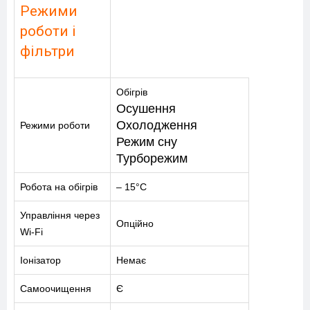
ПОСЛУГИ
Режими
роботи і
КАТАЛОГ
фільтри
ПРО НАС
Обігрів
СПІВПРАЦЯ
Осушення
Охолодження
Режими роботи
Режим сну
Турборежим
Робота на обігрів
– 15°C
+38-097-845-12-79
+38-093-147-27-29
Управління через
Опційно
Wi-Fi
Іонізатор
Немає
Самоочищення
Є