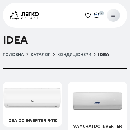
0
Категорії
IDEA
Кондиціонери
Hisense
IDEA
ГОЛОВНА
КАТАЛОГ
КОНДИЦІОНЕРИ
Apple Pie Pro
Fresh Master R32
Mini Apple Pie Winter
Perla Easy Smart
Silentium Pro R32
IDEA DC INVERTER R410
Tosot
SAMURAI DC INVERTER