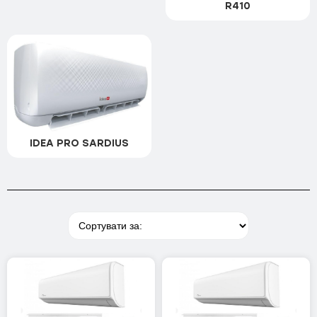
R410
Expert API On Off
Expert Inverter R32+Wi-Fi
HANSOL Winter Inverter
Intega On Off
Lyra Two Stage
IDEA PRO SARDIUS
Lyra Winter Inverter
Orbis Inverter R32+Wi-Fi
COOPER&HUNTER
CONSOL INVERTER
ICY Inverter NG
Vital Plus Inverter