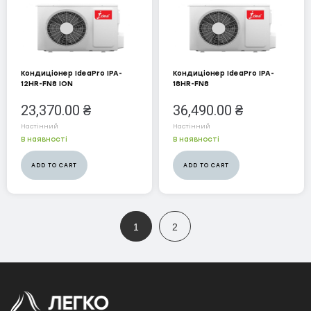
Водонагрівачі
ELECTROLUX
Кондиціонер IdeaPro IPA-
Кондиціонер IdeaPro IPA-
MIDEA
12HR-FN8 ION
18HR-FN8
ZANUSSI
23,370.00
₴
36,490.00
₴
Настінний
Настінний
Зволожувачі
В наявності
В наявності
COOPER&HUNTER
ADD TO CART
ADD TO CART
ELECTROLUX
Конвектори
1
2
COOPER&HUNTER
ELECTROLUX
Осушувачі