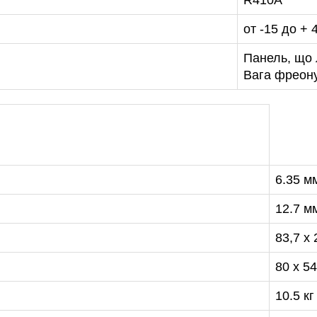
R410A
от -15 до + 
Панель, що 
Вага фреону:
6.35 мм
12.7 мм
83,7 x 
80 x 54
10.5 кг