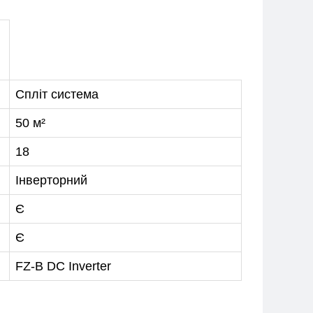
Спліт система
50 м²
18
Інверторний
Є
Є
FZ-В DC Inverter