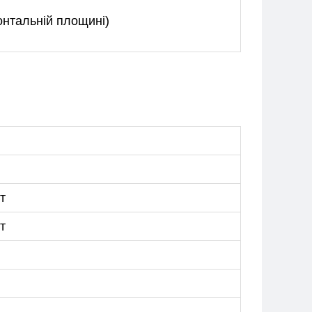
онтальній площині)
т
т