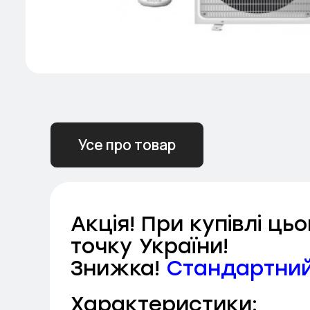
Усе про товар
Акція! При купівлі ц
точку України!
Знижка!
Стандартни
Характеристики: