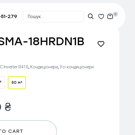
0
-51-279
 SMA-18HRDN1B
C Inverter R410
,
Кондиціонери
,
Усі кондиціонери
²
50 м²
0
₴
TO CART