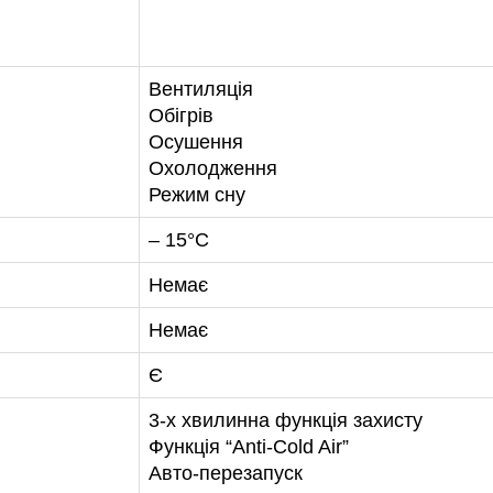
Вентиляція
Обігрів
Осушення
Охолодження
Режим сну
– 15°C
Немає
Немає
Є
3-х хвилинна функція захисту
Функція “Anti-Cold Air”
Авто-перезапуск