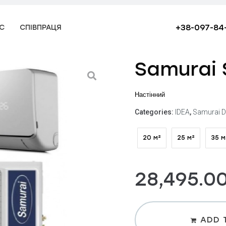
+38-097-84
С
СПІВПРАЦЯ
Samurai
Настінний
Categories:
IDEA
,
Samurai D
20 м²
25 м²
35 м
28,495.0
ADD 