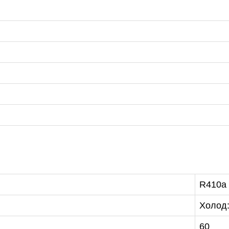
R410a
Холод:
47-27-29
60