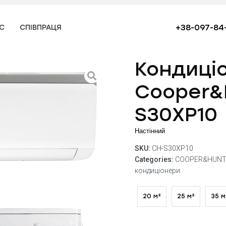
+38-097-84
С
СПІВПРАЦЯ
Кондиці
Cooper&
S30XP10
Настінний
SKU:
CH-S30XP10
Categories:
COOPER&HUNT
кондиціонери
20 м²
25 м²
35 м