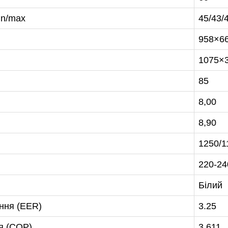
in/max
45/43/
958×6
1075×
85
8,00
8,90
1250/1
220-24
Білий
ння (EER)
3.25
я (COP)
3.611