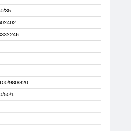
40/35
60×402
333×246
100/980/820
0/50/1