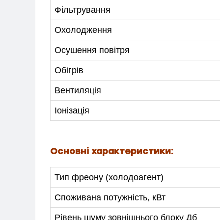
Фільтрування
Охолодження
Осушення повітря
Обігрів
МЕНЮ
Вентиляція
Іонізація
ПОСЛУГИ
КАТАЛОГ
Основні характеристики:
ПРО НАС
Тип фреону (холодоагент)
СПІВПРАЦЯ
Споживана потужність, кВт
+38-097-845-12-79
+38-093-1
Рівень шуму зовнішнього блоку Дб