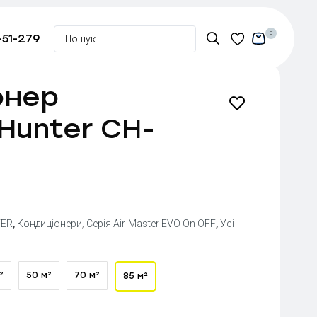
0
-51-279
онер
Hunter CH-
ER
,
Кондиціонери
,
Серія Air-Master EVO On OFF
,
Усі
²
50 м²
70 м²
85 м²