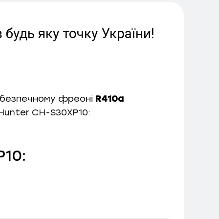
будь яку точку України!
нобезпечному фреоні
R410a
Hunter CH-S30XP10:
P10: