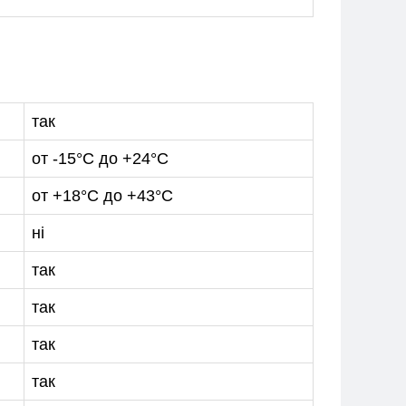
так
от -15°С до +24°С
от +18°С до +43°С
ні
так
так
так
так