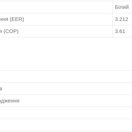
Білий
ння (EER)
3.212
я (COP)
3.61
в
лодження