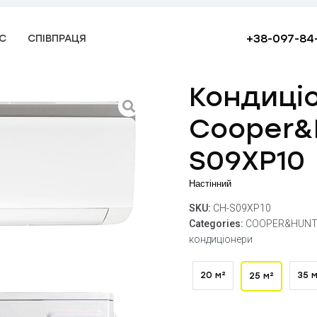
+38-097-84
С
СПІВПРАЦЯ
Кондиці
Cooper&
S09XP10
Настінний
SKU:
CH-S09XP10
Categories:
COOPER&HUNT
кондиціонери
20 м²
35 м
25 м²