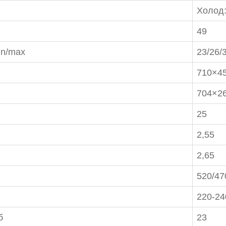
Холод:
49
47-27-29
in/max
23/26/
710×4
704×2
25
2,55
2,65
520/47
220-24
б
23