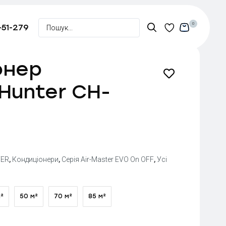
0
-51-279
онер
Hunter CH-
ER
,
Кондиціонери
,
Серія Air-Master EVO On OFF
,
Усі
²
50 м²
70 м²
85 м²