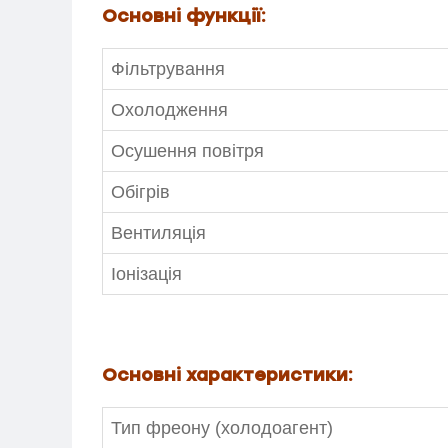
Основні функції:
Фільтрування
Охолодження
Осушення повітря
Обігрів
Вентиляція
Іонізація
МЕНЮ
ПОСЛУГИ
Основні характеристики:
КАТАЛОГ
Тип фреону (холодоагент)
ПРО НАС