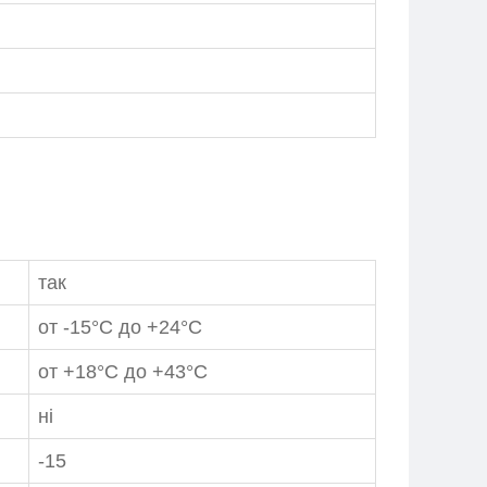
так
от -15°С до +24°С
от +18°С до +43°С
ні
-15