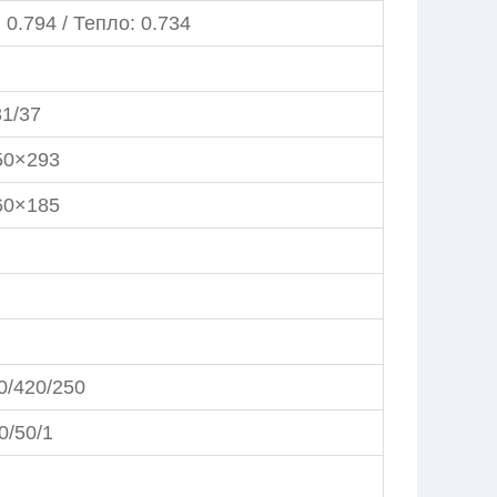
 0.794 / Тепло: 0.734
31/37
50×293
60×185
0/420/250
0/50/1