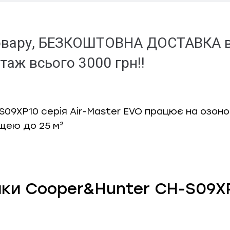
 товару, БЕЗКОШТОВНА ДОСТАВКА в 
аж всього 3000 грн!!
S09XP10
серія Air-Master EVO працює на
озон
щею до 25 м²
ики Cooper&Hunter CH-S09X