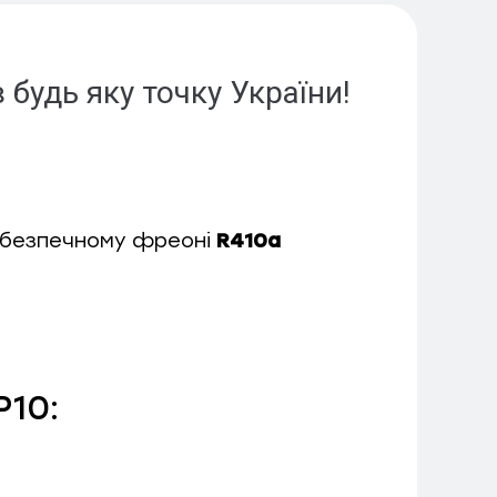
будь яку точку України!
обезпечному
фреоні
R410a
P10: