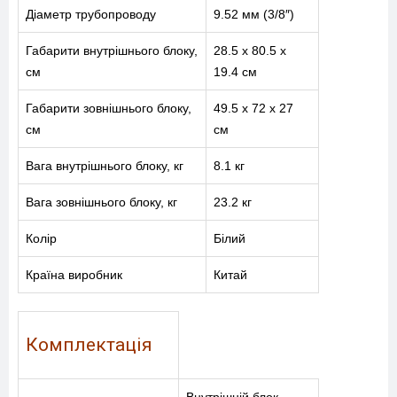
Діаметр трубопроводу
9.52 мм (3/8″)
Габарити внутрішнього блоку,
28.5 х 80.5 x
см
19.4 см
МЕНЮ
Габарити зовнішнього блоку,
49.5 х 72 x 27
см
см
ПОСЛУГИ
Вага внутрішнього блоку, кг
8.1 кг
КАТАЛОГ
Вага зовнішнього блоку, кг
23.2 кг
ПРО НАС
Колір
Білий
СПІВПРАЦЯ
Країна виробник
Китай
Комплектація
+38-097-845-12-79
+38-093-147-27-29