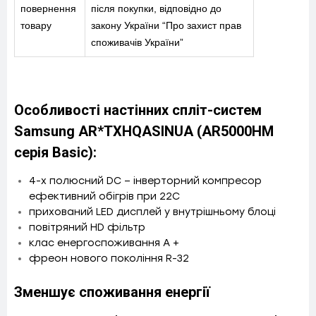
повернення
після покупки, відповідно до
товару
закону України “Про захист прав
споживачів України”
Особливості настінних спліт-систем
Samsung AR*TXHQASINUA (AR5000HM
серія Basic):
4-х полюсний DC – інверторний компресор
ефективний обігрів при 22С
прихований LED дисплей у внутрішньому блоці
повітряний HD фільтр
клас енергоспоживання А +
фреон нового покоління R-32
Зменшує споживання енергії