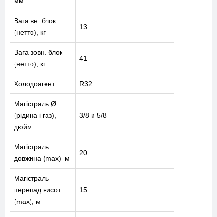
мм
Вага вн. блок
13
(нетто), кг
Вага зовн. блок
41
(нетто), кг
Холодоагент
R32
Магістраль Ø
(рідина і газ),
3/8 и 5/8
дюйм
Магістраль
МЕНЮ
20
довжина (max), м
Магістраль
ПОСЛУГИ
перепад висот
15
(max), м
КАТАЛОГ