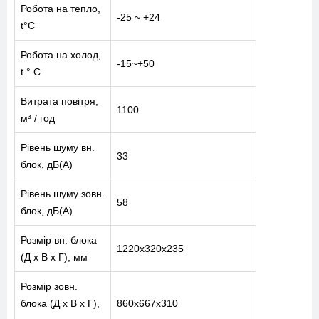
Робота на тепло,
-25 ~ +24
t°C
Робота на холод,
-15~+50
t ° C
Витрата повітря,
1100
м³ / год
Рівень шуму вн.
33
блок, дБ(А)
Рівень шуму зовн.
58
блок, дБ(А)
Розмір вн. блока
1220х320х235
(Д x В x Г), мм
Розмір зовн.
блока (Д x В x Г),
860х667х310