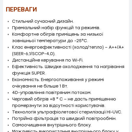
ПЕРЕВАГИ
Стильний сучасний дизайн.
Преміальний набір функцій та режимів.
Комфортне обігрів приміщень за низької
зовнішньої температури до -25°C.
Клас енергоефективності (холод/тепло) – A++/А+
(SEER-6,1/SCOP-4,0).
Дистанційне керування по Wi-Fi.
Ефективність. Швидке охолодження та нагрівання
функція SUPER.
Економність. Енергоспоживання у режимі
очікування не більше 1 Вт.
4D-управління повітряним потоком.
Черговий обігрів +8 ° С – не дасть приміщенню
промерзнути за відсутності користувачів.
Технологія ультрафіолетової стерилізації HI-UVC.
Потрійна фільтрація та швидкий повітрообмін.
Самоочищення внутрішнього блоку.
Можливість використання внутрішнього блоку у