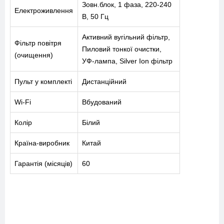
Зовн.блок, 1 фаза, 220-240
Електроживлення
ПРО НАС
В, 50 Гц
Активний вугільний фільтр,
СПІВПРАЦЯ
Фільтр повітря
Пиловий тонкої очистки,
(очищення)
УФ-лампа, Silver Ion фільтр
Пульт у комплекті
Дистанційний
Wi-Fi
Вбудований
+38-097-845-12-79
+38-093-147-27-29
Колір
Білий
Країна-виробник
Китай
Гарантія (місяців)
60