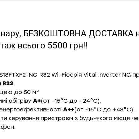
 товару, БЕЗКОШТОВНА ДОСТАВКА в 
аж всього 5500 грн!!
8FTXF2-NG R32 Wi-Fiсерія Vital Inverter NG 
і
R32
щею до 50 м²
мі обігріву
А+
(от -15°С до +24°С).
 енергоефективності
A++
(от -15°С до +43°С).
ти керування пристроєм з будь-якого місця ч
тфон.