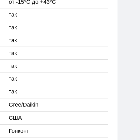
от -15°С до +43°С
так
так
так
так
так
так
так
Gree/Daikin
США
Гонконг