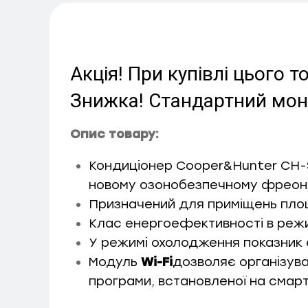
Акція! При купівлі цього
Знижка! Стандартний монт
Опис товару:
Кондиціонер Cooper&Hunter CH-S1
новому озонобезпечному фреон
Призначений для приміщень пло
Клас енергоефективності в режи
У режимі охолодження показник
Модуль
Wi-Fi
дозволяє організува
програми, встановленої на смар