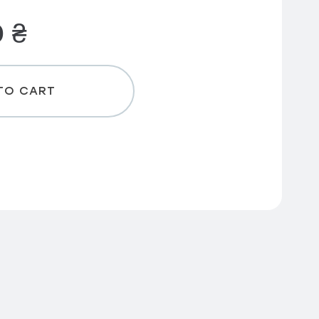
0
₴
TO CART