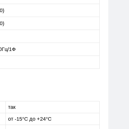
0)
0)
0Гц/1Ф
так
от -15°С до +24°С