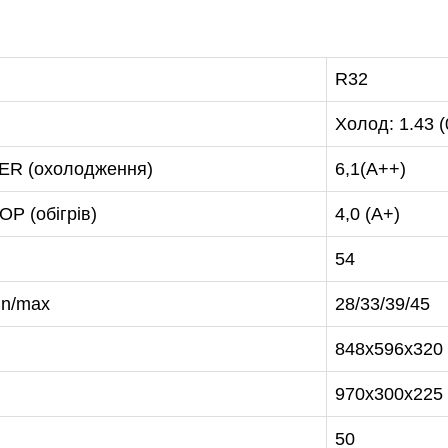
47-27-29
R32
Холод: 1.43 (0
EER (охолодження)
6,1(А++)
P (обігрів)
4,0 (А+)
54
in/max
28/33/39/45
848x596x320
970х300х225
50