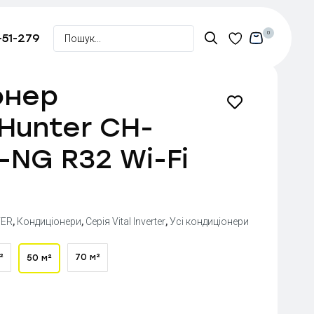
0
-51-279
онер
Hunter CH-
-NG R32 Wi-Fi
ER
,
Кондиціонери
,
Серія Vital Inverter
,
Усі кондиціонери
²
70 м²
50 м²