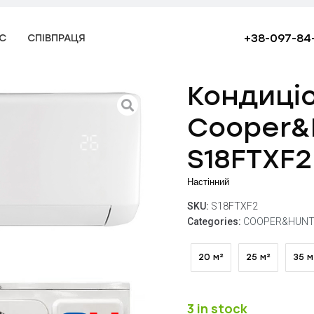
+38-097-84
С
СПІВПРАЦЯ
Кондиці
Cooper&
S18FTXF2
Настінний
SKU:
S18FTXF2
Categories:
COOPER&HUNT
20 м²
25 м²
35 м
3 in stock