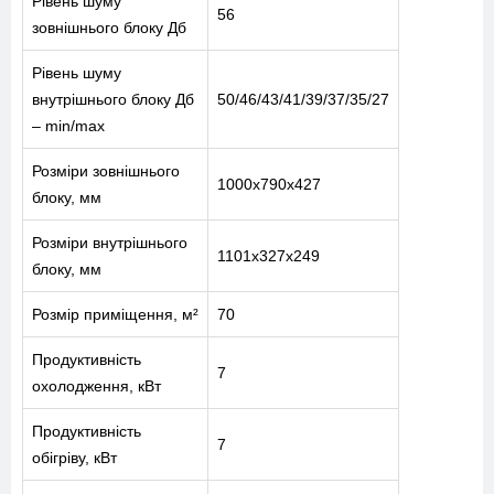
Рівень шуму
56
зовнішнього блоку Дб
Рівень шуму
внутрішнього блоку Дб
50/46/43/41/39/37/35/27
– min/max
Розміри зовнішнього
1000x790x427
блоку, мм
Розміри внутрішнього
1101x327x249
МЕНЮ
блоку, мм
Розмір приміщення, м²
70
ПОСЛУГИ
Продуктивність
7
охолодження, кВт
КАТАЛОГ
Продуктивність
7
ПРО НАС
обігріву, кВт