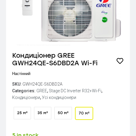
Кондиціонер GREE
GWH24QE-S6DBD2A Wi-Fi
Настінний
SKU:
GWH24QE-S6DBD2A
Categories:
GREE
,
Stage DC Inverter R32+Wi-Fi
,
Кондиціонери
,
Усі кондиціонери
25 м²
35 м²
50 м²
70 м²
5 in stock