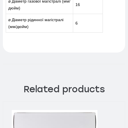
⌀ Діаметр газової магістралі (мм/
16
дюйм)
⌀ Діаметр рідинної магістралі
6
(мм/дюйм)
Related products