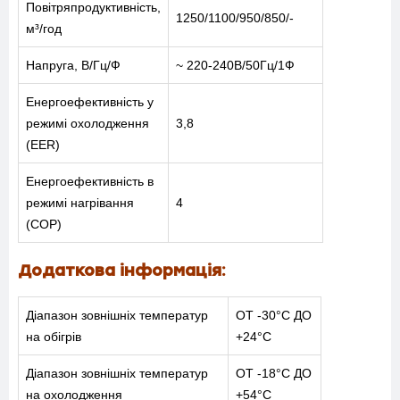
СПІВПРАЦЯ
Повітряпродуктивність,
1250/1100/950/850/-
м³/год
Напруга, В/Гц/Ф
~ 220-240В/50Гц/1Ф
Енергоефективність у
+38-097-845-12-79
+38-093-147-27-29
режимі охолодження
3,8
(EER)
Енергоефективність в
режимі нагрівання
4
(COP)
Додаткова інформація:
Діапазон зовнішніх температур
ОТ -30°C ДО
на обігрів
+24°C
Діапазон зовнішніх температур
ОТ -18°C ДО
на охолодження
+54°C