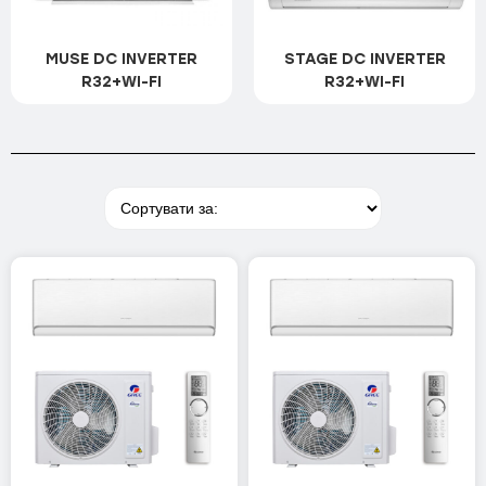
Серія Arctic Inverter
Серія AVALON Inverter
MUSE DC INVERTER
STAGE DC INVERTER
R32+WI-FI
R32+WI-FI
Серія Imperial Inverter
Серія Majesty Inverter
Серія Nature
Серія SUPREME CONTINENTAL
Inverter
Серія Air-Master EVO On OFF
Серія Cozy Inverter
Серія Daytona Inverter
Серія Prima Plus ON OFF
Серія Veritas Inverter