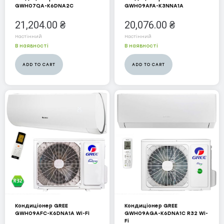
GWH07QA-K6DNA2C
GWH09AFA-K3NNA1A
Водонагрівачі
21,204.00
₴
20,076.00
₴
ELECTROLUX
Настінний
Настінний
В наявності
В наявності
MIDEA
ADD TO CART
ADD TO CART
ZANUSSI
Зволожувачі
COOPER&HUNTER
ELECTROLUX
Конвектори
COOPER&HUNTER
ELECTROLUX
Кондиціонер GREE
Кондиціонер GREE
GWH09AFC-K6DNA1A Wi-Fi
GWH09AGA-K6DNA1C R32 Wi-
Осушувачі
Fi