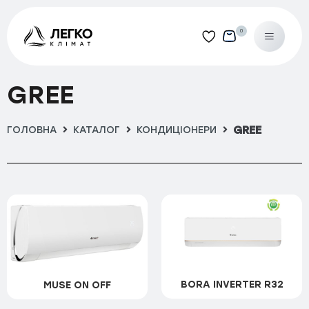
0
Категорії
GREE
Кондиціонери
Hisense
GREE
ГОЛОВНА
КАТАЛОГ
КОНДИЦІОНЕРИ
Apple Pie Pro
Fresh Master R32
Mini Apple Pie Winter
Perla Easy Smart
Silentium Pro R32
BORA INVERTER R32
MUSE ON OFF
Tosot