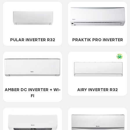
Expert API On Off
Expert Inverter R32+Wi-Fi
HANSOL Winter Inverter
Intega On Off
PULAR INVERTER R32
PRAKTIK PRO INVERTER
Lyra Two Stage
Lyra Winter Inverter
Orbis Inverter R32+Wi-Fi
COOPER&HUNTER
AMBER DC INVERTER + WI-
AIRY INVERTER R32
FI
CONSOL INVERTER
ICY Inverter NG
Vital Plus Inverter