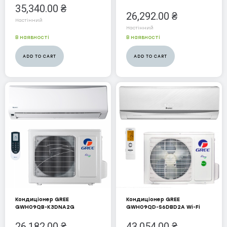
35,340.00
₴
COOPER&HUNTER
26,292.00
₴
Настінний
Настінний
WD NEW
В наявності
В наявності
MIDEA
ADD TO CART
ADD TO CART
Теплові гармати Master
Газові
Дизельні нагрівальні прилади
Електро
Осушувачі
Кондиціонер GREE
Кондиціонер GREE
GWH09QB-K3DNA2G
GWH09QD-S6DBD2A Wi-Fi
26,182.00
₴
43,054.00
₴