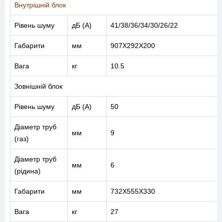
Внутрішній блок
Рівень шуму
дБ (А)
41/38/36/34/30/26/22
Габарити
мм
907X292X200
Вага
кг
10.5
Зовнішній блок
Рівень шуму
дБ (А)
50
Діаметр труб
мм
9
(газ)
Діаметр труб
мм
6
(рідина)
МЕНЮ
Габарити
мм
732X555X330
Вага
кг
27
ПОСЛУГИ