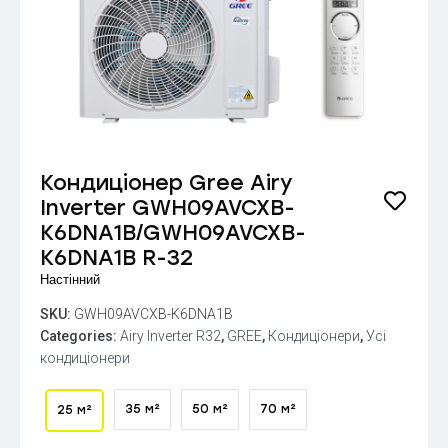
Кондиціонер Gree Airy
Inverter GWH09AVCXB-
K6DNA1B/GWH09AVCXB-
K6DNA1B R-32
Настінний
SKU:
GWH09AVCXB-K6DNA1B
Categories:
Airy Inverter R32
,
GREE
,
Кондиціонери
,
Усі
кондиціонери
35 м²
50 м²
70 м²
25 м²