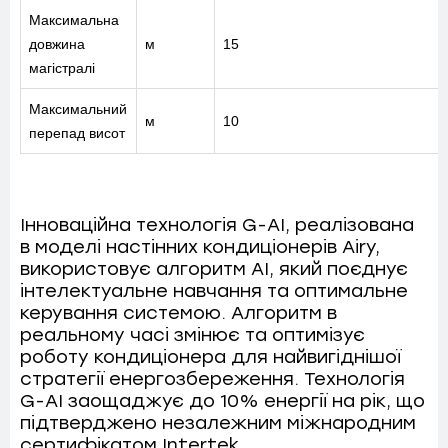
Максимальна
КАТАЛОГ
довжина
м
15
магістралі
ПРО НАС
Максимальний
м
10
перепад висот
СПІВПРАЦЯ
Інноваційна технологія G-AI, реалізована
в моделі настінних кондиціонерів Airy,
використовує алгоритм AI, який поєднує
+38-097-845-12-79
+38-093-147-27-29
інтелектуальне навчання та оптимальне
керування системою. Алгоритм в
реальному часі змінює та оптимізує
роботу кондиціонера для найвигіднішої
стратегії енергозбереження. Технологія
G-AI заощаджує до 10% енергії на рік, що
підтверджено незалежним міжнародним
сертифікатом Intertek.