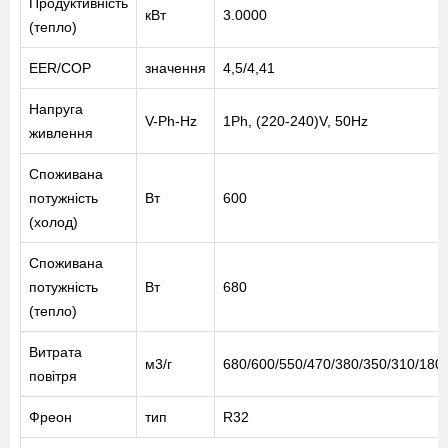
Продуктивність
кВт
3.0000
(тепло)
EER/COP
значення
4,5/4,41
Напруга
V-Ph-Hz
1Ph, (220-240)V, 50Hz
живлення
Споживана
потужність
Вт
600
(холод)
Споживана
потужність
Вт
680
(тепло)
Витрата
м3/г
680/600/550/470/380/350/310/180
повітря
Фреон
тип
R32