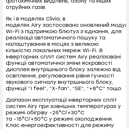
фотохімічних виділень, озону та інших
отруйних газів.
Як і в моделях Clivia, в
моделях Airy застосовано оновлений модул
Wi-Fi з підтримкою блютуз з’єднання, для
реалізації автоматичного пошуку та
налаштування в місцях з великою
кількістю локальних мереж Wi-Fi. В
інверторних спліт систем Airy реалізовані
функції автоматичної зміни яскравості
дисплея внутрішнього блоку залежно від
освітлення, регулювання рівня гучності
звукового сигналу внутрішнього блоку,
функції “I feel”, “X-fan”, “SE”, “+8°C” тощо.
Діапазон експлуатації інверторних спліт
систем Airy при зовнішніх температурах у
режимі обігріву -25°C/+30°C
та -15°C/+50°C у режимі охолодження.
Клас енергоефективності для режиму