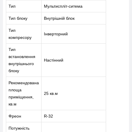
Тип
Мультиспліт-ситема
Тип блоку
Внутрішній блок
Тип
Інверторний
компресору
Тип
встановлення
Настінний
внутрішнього
блоку
Рекомендована
площа
25 кв.м
приміщення,
кв.м
Фреон
R-32
Потужність