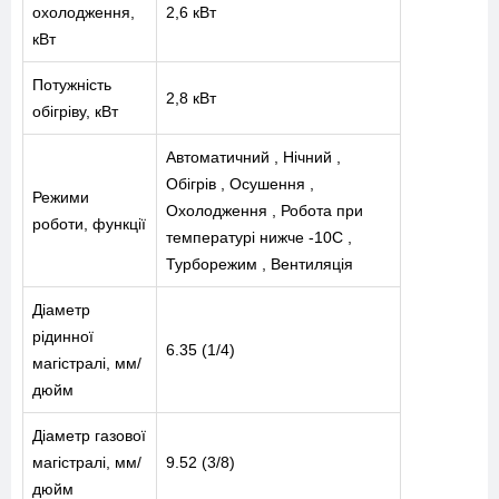
охолодження,
2,6 кВт
кВт
Потужність
2,8 кВт
обігріву, кВт
Автоматичний , Нічний ,
Обігрів , Осушення ,
Режими
Охолодження , Робота при
роботи, функції
температурі нижче -10C ,
МЕНЮ
Турборежим , Вентиляція
Діаметр
ПОСЛУГИ
рідинної
6.35 (1/4)
магістралі, мм/
КАТАЛОГ
дюйм
Діаметр газової
ПРО НАС
магістралі, мм/
9.52 (3/8)
дюйм
СПІВПРАЦЯ