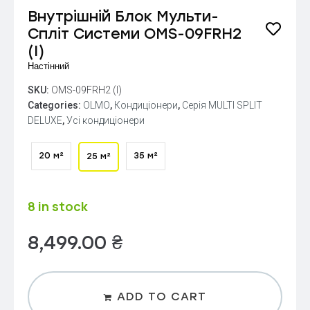
Внутрішній Блок Мульти-
Спліт Системи OMS-09FRH2
(I)
Настінний
SKU:
OMS-09FRH2 (I)
Categories:
OLMO
,
Кондиціонери
,
Серія MULTI SPLIT
DELUXE
,
Усі кондиціонери
20 м²
35 м²
25 м²
8 in stock
8,499.00
₴
ADD TO CART