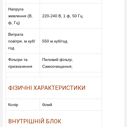
Напруга
живлення (В,
220-240 В, 1 ф, 50 Гц
ф, Гц)
Витрата
+38-097-845-12-79
+38-093-147-27-29
повітря, м.куб/
550 м.куб/год
год
Фільтри та
Пиловий фільтр;
призначення
Самоочищення;
ФІЗИЧНІ ХАРАКТЕРИСТИКИ
Колір
білий
ВНУТРІШНІЙ БЛОК