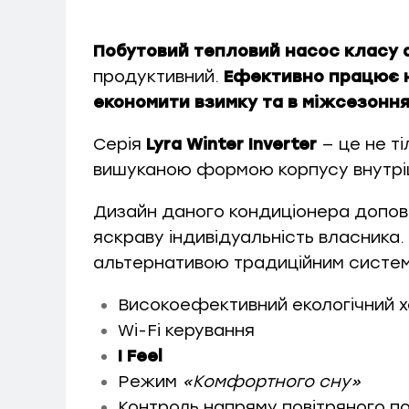
Побутовий тепловий насос класу 
продуктивний.
Ефективно працює на
економити взимку та в міжсезоння
Серія
Lyra Winter Inverter
— це не т
вишуканою формою корпусу внутріш
Дизайн даного кондиціонера доповни
яскраву індивідуальність власника.
альтернативою традиційним систе
Високоефективний екологічний 
Wi-Fi керування
I Feel
Режим
«Комфортного сну»
Контроль напряму повітряного п