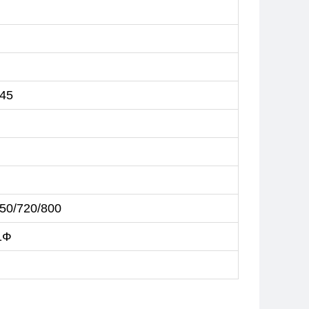
/45
650/720/800
1Ф