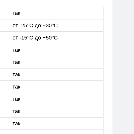
так
от -25°C до +30°C
от -15°C до +50°C
так
так
так
так
так
так
так