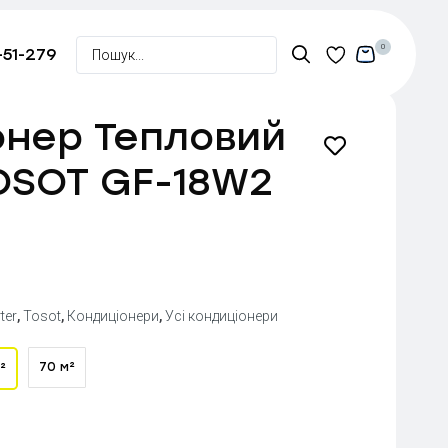
0
-51-279
онер Тепловий
OSOT GF-18W2
i
ter
,
Tosot
,
Кондиціонери
,
Усі кондиціонери
70 м²
²