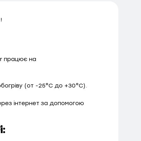
!
er працює на
богріву (от -25°C до +30°C).
ерез інтернет за допомогою
i: