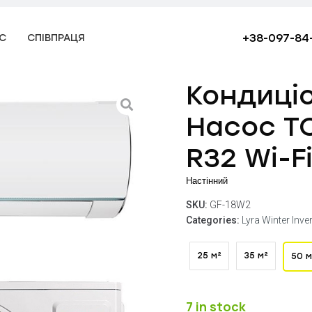
+38-097-84
С
СПІВПРАЦЯ
Кондиці
Насос T
R32 Wi-F
Настінний
SKU:
GF-18W2
Categories:
Lyra Winter Inver
25 м²
35 м²
50 м
7 in stock