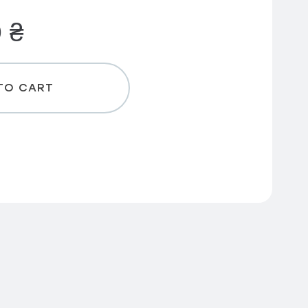
0
₴
TO CART