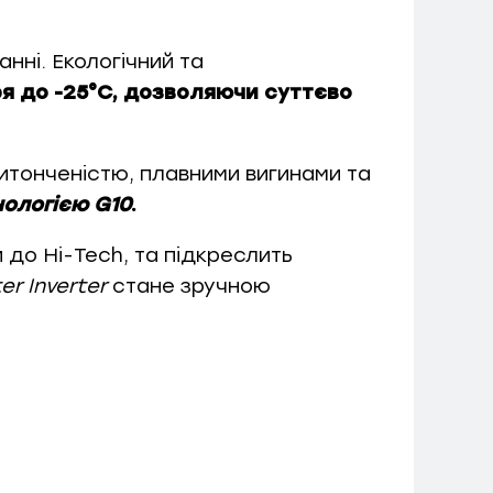
ні. Екологічний та
ря до -25°С, дозволяючи суттєво
витонченістю, плавними вигинами та
нологією G10
.
 до Hi-Tech, та підкреслить
er Inverter
стане зручною