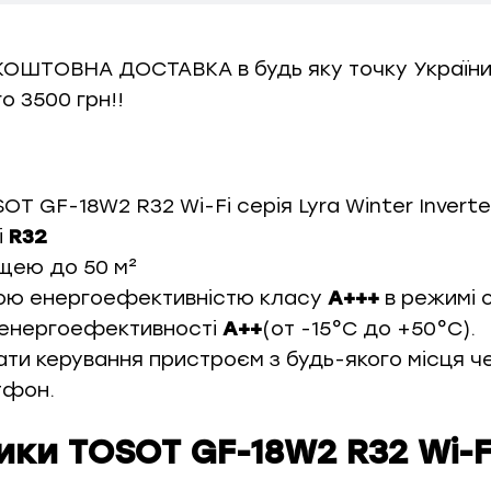
ЕЗКОШТОВНА ДОСТАВКА в будь яку точку України
о 3500 грн!!
T GF-18W2 R32 Wi-Fi серія Lyra Winter Invert
і
R32
щею до 50 м²
кою енергоефективністю класу
A+++
в режимі о
 енергоефективності
A++
(от -15°C до +50°C).
ати керування пристроєм з будь-якого місця ч
тфон.
ики TOSOT GF-18W2 R32 Wi-F