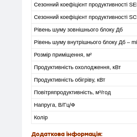
Сезонний коефіцієнт продуктивності S
ПРО НАС
Сезонний коефіцієнт продуктивності SCO
СПІВПРАЦЯ
Рівень шуму зовнішнього блоку Дб
+38-097-845-12-79
+38-093-1
Рівень шуму внутрішнього блоку Дб – m
Розмір приміщення, м²
Продуктивність охолодження, кВт
Продуктивність обігріву, кВт
Повітряпродуктивність, м³/год
Напруга, В/Гц/Ф
Колір
Додаткова інформація: