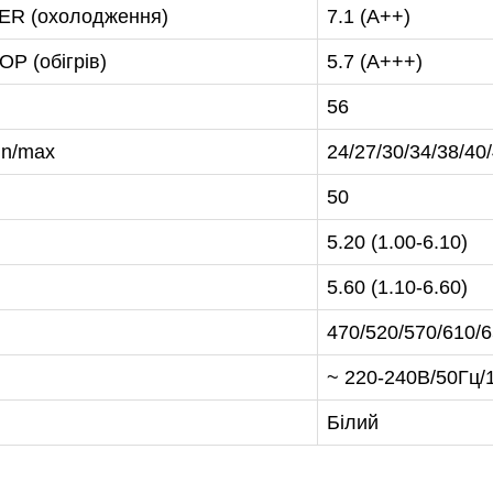
EER (охолодження)
7.1 (A++)
P (обігрів)
5.7 (A+++)
56
47-27-29
in/max
24/27/30/34/38/40
50
5.20 (1.00-6.10)
5.60 (1.10-6.60)
470/520/570/610/
~ 220-240В/50Гц/
Білий