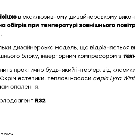
deluxe
в ексклюзивному дизайнерському виконан
 обігрів при температурі зовнішнього повіт
.
ільки дизайнерська модель, що відрізняється 
нього блоку, інверторним компресором з
тех
ть практично будь-який інтер’єр, від класики
 Окрім естетики, теплові насоси
серія Lyra Wint
мам опалення.
холодоагент
R32
отоку