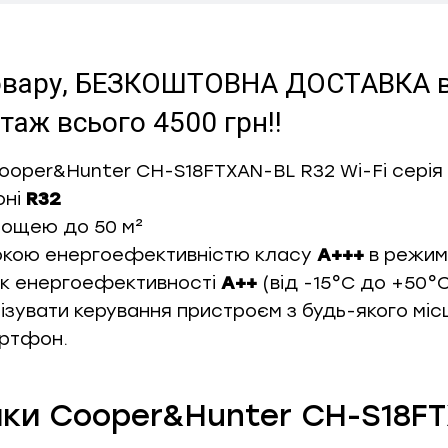
 товару, БЕЗКОШТОВНА ДОСТАВКА в 
аж всього 4500 грн!!
ooper&Hunter CH-S18FTXAN-BL R32 Wi-Fi
серія
оні
R32
лощею до 50 м²
окою енергоефективністю класу
A+++
в режимі
ик енергоефективності
A++
(від -15°С до +50°С
зувати керування пристроєм з будь-якого міс
артфон.
ики Cooper&Hunter CH-S18FTX