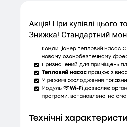
Акція! При купівлі цього
Знижка! Стандартний монт
Кондиціонер тепловий насос
C
новому
озонобезпечному
фре
Призначений для приміщень п
Тепловий насос
працює з вис
У режимі охолодження показн
Модуль
Wi-Fi
дозволяє органі
програми, встановленої на см
Технічні характерист