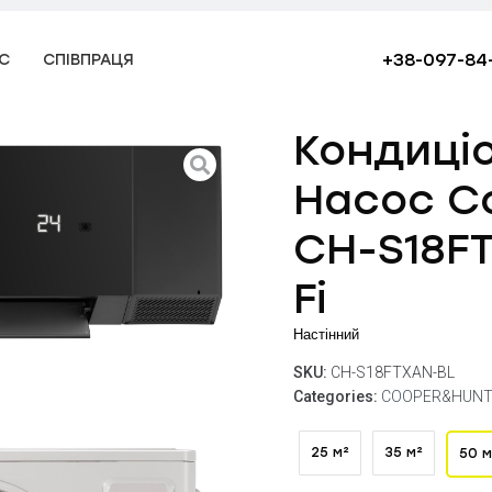
+38-097-84
С
СПІВПРАЦЯ
Кондиці
Насос C
CH-S18FT
Fi
Настінний
SKU:
CH-S18FTXAN-BL
Categories:
COOPER&HUNT
25 м²
35 м²
50 м