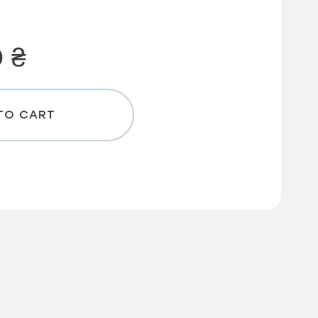
0
₴
TO CART