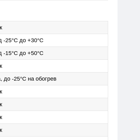
к
д -25°С до +30°С
д -15°С до +50°С
к
, до -25°C на обогрев
к
к
к
к