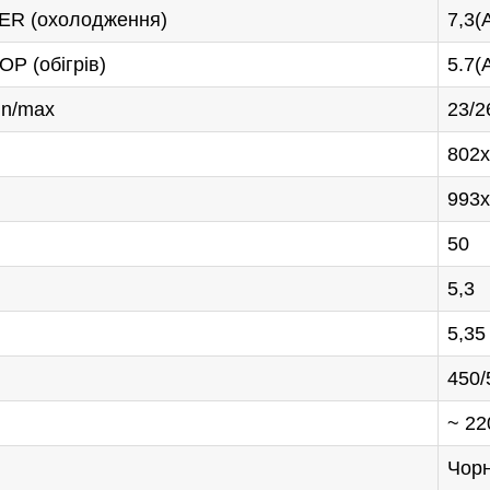
EER (охолодження)
7,3(
P (обігрів)
5.7(
in/max
23/2
47-27-29
802
993x
50
5,3
5,35
450/
~ 22
Чор