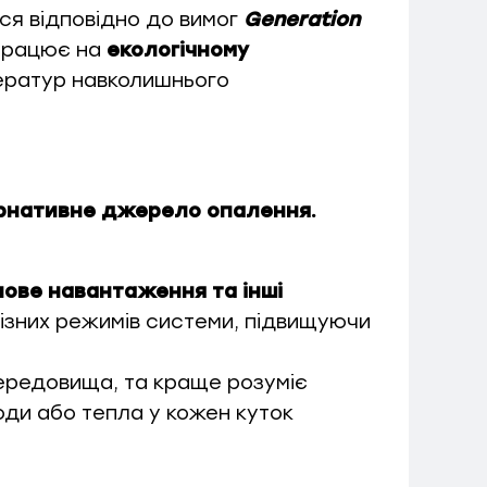
ся відповідно до вимог
Generation
 працює на
екологічному
ператур навколишнього
ернативне джерело опалення.
лове навантаження та інші
ізних режимів системи, підвищуючи
ередовища, та краще розуміє
оди або тепла у кожен куток