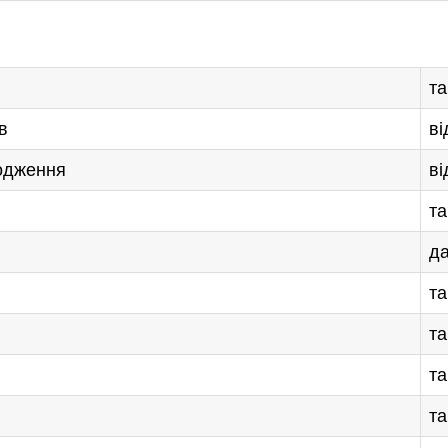
та
в
ві
лодження
ві
та
да
та
та
та
та