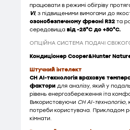
працювати в режимі обігріву протяг
VI
, з підвищеними вимогами до яко
озонобезпечному фреоні R32
та р
середовища
від -25°С до +50°С.
ОПЦІЙНА СИСТЕМА ПОДАЧІ СВІЖОГО
Кондиціонер Cooper&Hunter Natur
Штучний інтелект
CH AI-технологія враховує темпер
фактори
для аналізу, який у пода
рівень енергозбереження іта комф
Використовуючи
CH AI-технологію
,
потреби користувача. Прикладом реа
кімнати.