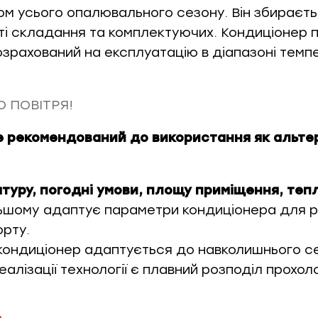
ом усього опалювального сезону. Він збираєть
сті складання та комплектуючих. Кондиціонер
озрахований на експлуатацію в діапазоні тем
 ПОВІТРЯ!
e рекомендований до використання як альт
атуру, погодні умови, площу приміщення, теп
льшому адаптує параметри кондиціонера для р
орту.
 кондиціонер адаптується до навколишнього с
лізації технології є плавний розподіл прохол