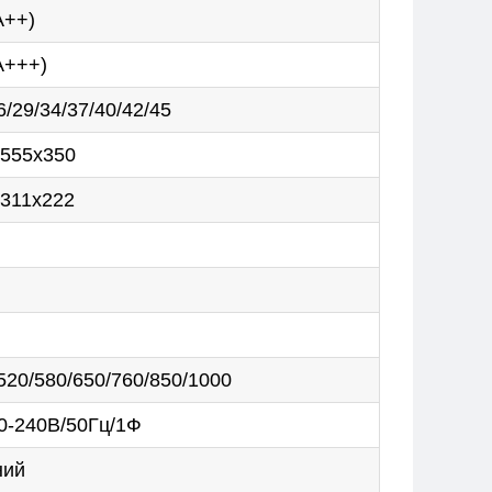
А++)
А+++)
6/29/34/37/40/42/45
x555x350
311x222
520/580/650/760/850/1000
0-240В/50Гц/1Ф
ний