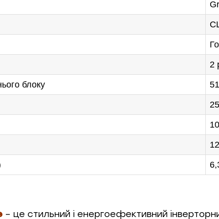
Gr
С
Го
2 
нього блоку
5
2
1
12
)
6,
e
– це стильний і енергоефективний інверторни