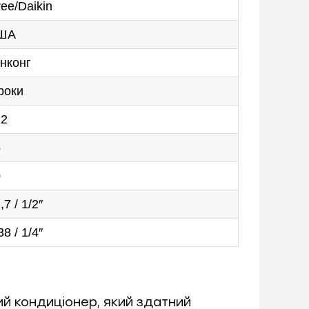
ee/Daikin
ША
нконг
роки
12
5
0
,7 / 1/2″
38 / 1/4″
й кондиціонер, який здатний