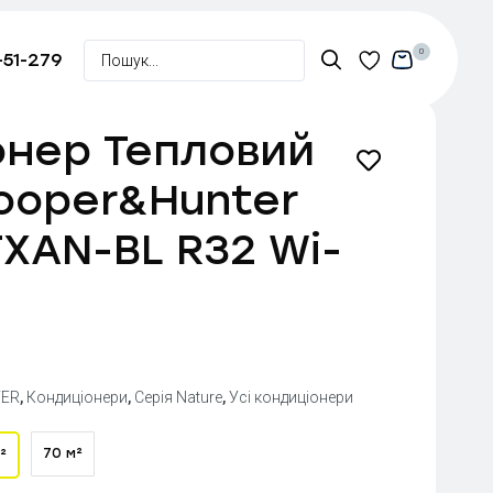
0
-51-279
онер Тепловий
ooper&Hunter
XAN-BL R32 Wi-
ER
,
Кондиціонери
,
Серія Nature
,
Усі кондиціонери
70 м²
²