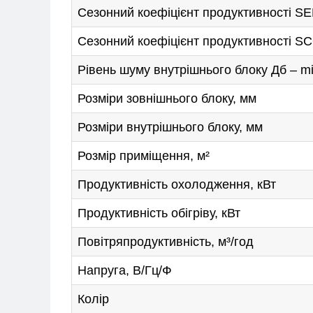
Сезонний коефіцієнт продуктивності S
ПРО НАС
Сезонний коефіцієнт продуктивності SCO
СПІВПРАЦЯ
Рівень шуму внутрішнього блоку Дб – m
+38-097-845-12-79
+38-093-1
Розміри зовнішнього блоку, мм
Розміри внутрішнього блоку, мм
Розмір приміщення, м²
Продуктивність охолодження, кВт
Продуктивність обігріву, кВт
Повітряпродуктивність, м³/год
Напруга, В/Гц/Ф
Колір