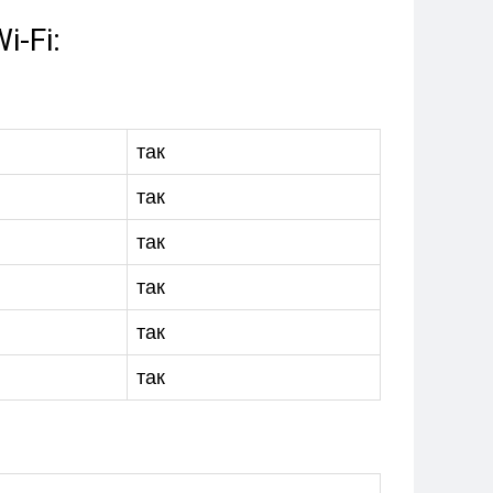
-Fi:
так
так
так
так
так
так