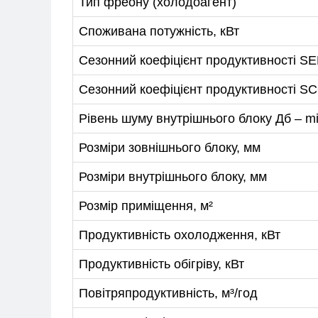
Тип фреону (холодоагент)
+38-097-845-12-79
+38-093-1
Споживана потужність, кВт
Сезонний коефіцієнт продуктивності S
Сезонний коефіцієнт продуктивності SCO
Рівень шуму внутрішнього блоку Дб – m
Розміри зовнішнього блоку, мм
Розміри внутрішнього блоку, мм
Розмір приміщення, м²
Продуктивність охолодження, кВт
Продуктивність обігріву, кВт
Повітряпродуктивність, м³/год