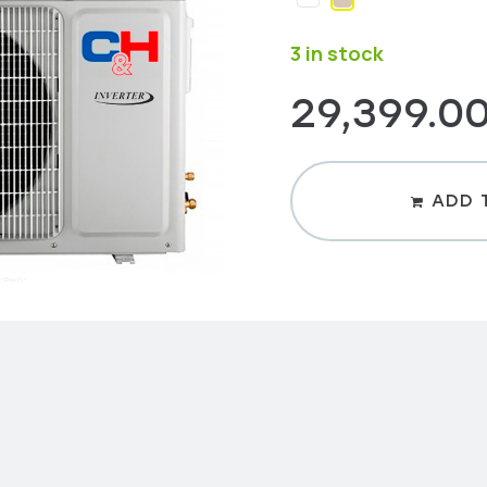
3 in stock
29,399.0
ADD 