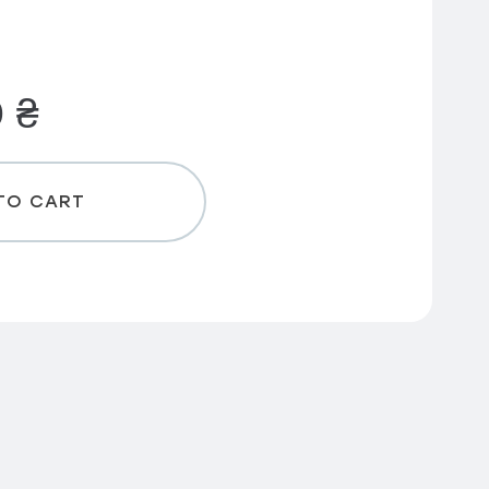
0
₴
TO CART