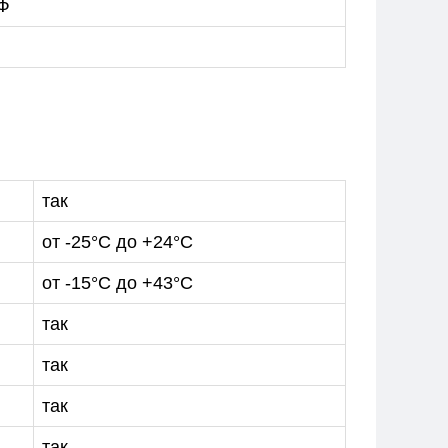
1Ф
так
от -25°С до +24°С
от -15°С до +43°С
так
так
так
так