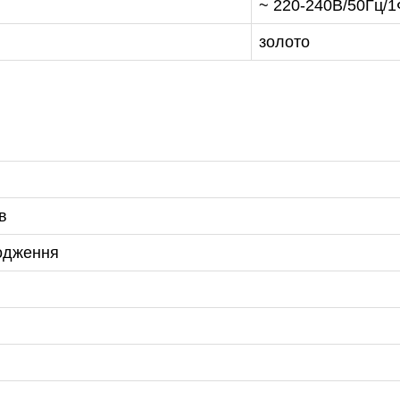
~ 220-240В/50Гц/
золото
в
лодження