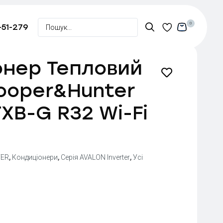
0
-51-279
онер Тепловий
ooper&Hunter
XB-G R32 Wi-Fi
ER
,
Кондиціонери
,
Серія AVALON Inverter
,
Усі