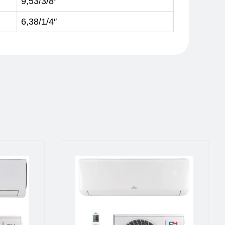
9,53/3/8″
6,38/1/4″