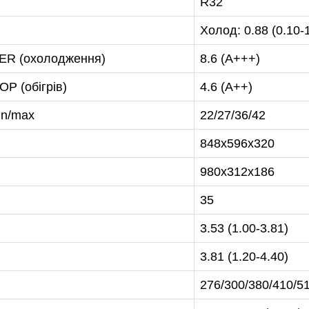
R32
47-27-29
Холод: 0.88 (0.10-1
EER (охолодження)
8.6 (А+++)
P (обігрів)
4.6 (А++)
in/max
22/27/36/42
848x596x320
980х312х186
35
3.53 (1.00-3.81)
3.81 (1.20-4.40)
276/300/380/410/5