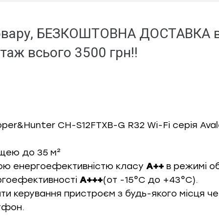
 товару, БЕЗКОШТОВНА ДОСТАВКА в 
нтаж
всього 3500 грн!!
per&Hunter CH-S12FTXB-G R32 Wi-Fi серія Ava
щею до 35 м²
кою енергоефективністю класу
A++
в режимі об
ргоефективності
A+++
(от -15°С до +43°С).
ти керування пристроєм з будь-якого місця ч
тфон.