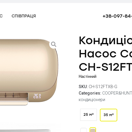
+38-097-84
С
СПІВПРАЦЯ
Кондиці
Насос C
CH-S12FT
Настінний
SKU:
CH-S12FTXB-G
Categories:
COOPER&HUNT
кондиціонери
25 м²
35 м²