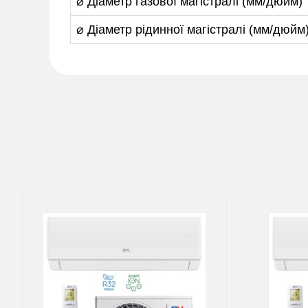
⌀ Діаметр газової магістралі (мм/дюйм)
⌀ Діаметр рідинної магістралі (мм/дюйм