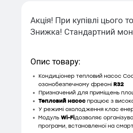
Акція! При купівлі цього
Знижка!
Стандартний мо
Опис товару:
Кондиціонер тепловий насос Coo
озонобезпечному фреоні
R32
Призначений для приміщень пло
Тепловий насос
працює з висо
У режимі охолодження клас ене
Модуль
Wi-Fi
дозволяє організува
програми, встановленої на смар