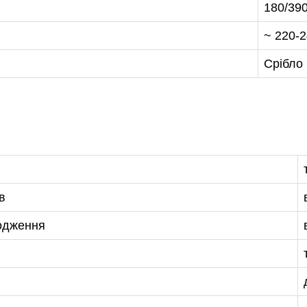
180/390
~ 220-
Срібло
в
лодження