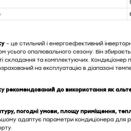
)
ty
– це стильний і енергоефективний інверторн
ом усього опалювального сезону. Він збираєть
сті складання та комплектуючих. Кондиціонер
озрахований на експлуатацію в діапазоні тем
ty рекомендований до використання як аль
атуру, погодні умови, площу приміщення, теп
льшому адаптує параметри кондиціонера для р
орту.