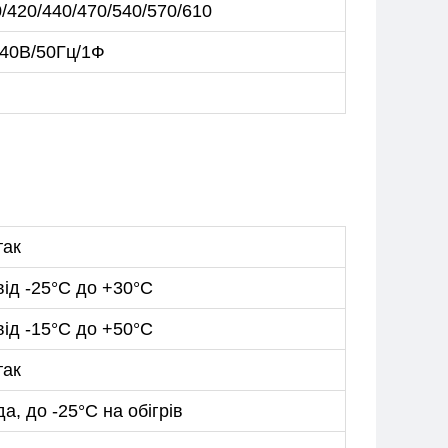
/420/440/470/540/570/610
240В/50Гц/1Ф
так
від -25°С до +30°С
від -15°С до +50°С
так
да, до -25°C на обігрів