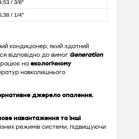
9,53 / 3/8″
6,38 / 1/4″
ий кондиціонер, який здатний
ся відповідно до вимог
Generation
 працює на
екологічному
ператур навколишнього
тернативне джерело опалення.
лове навантаження та інші
ізних режимів системи, підвищуючи