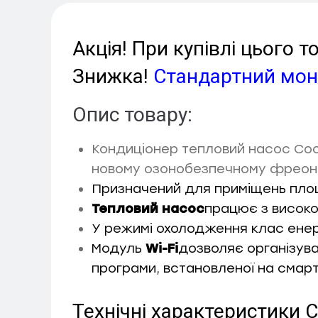
Акція! При купівлі цього
Знижка!
Стандартний мо
Опис товару:
Кондиціонер тепловий насос
Coo
новому
озонобезпечному
фреон
Призначений для приміщень пло
Тепловий насос
працює з висок
У режимі охолодження клас ене
Модуль
Wi-Fi
дозволяє організува
програми, встановленої на смар
Технічні характеристики 