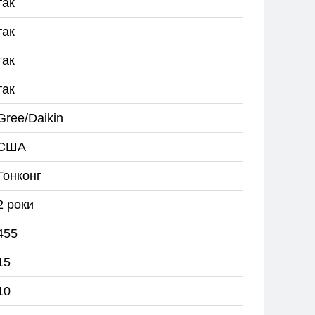
так
так
так
так
Gree/Daikin
США
Гонконг
2 роки
455
15
10