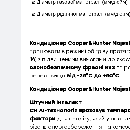
⌀ Діаметр газової магістралі (мм/дюйм)
⌀ Діаметр рідинної магістралі (мм/дюйм
Кондиціонер Cooper&Hunter Majes
працювати в режимі обігріву протяг
VI
, з підвищеними вимогами до яко
озонобезпечному фреоні R32
та р
середовища
від -25°С до +50°С.
Кондиціонер Cooper&Hunter Majes
Штучний інтелект
CH AI-технологія враховує темпер
фактори
для аналізу, який у пода
рівень енергозбереження іта комф