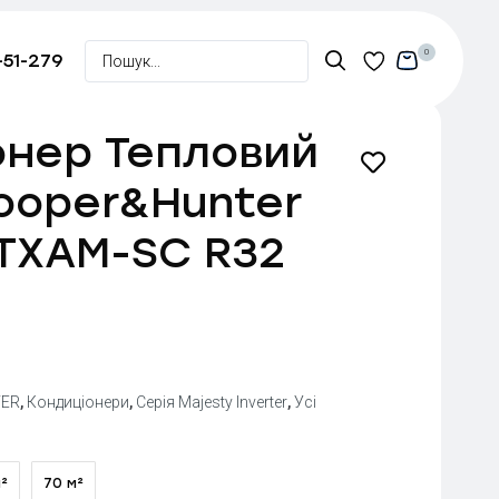
0
-51-279
онер Тепловий
ooper&Hunter
TXAM-SC R32
ER
,
Кондиціонери
,
Серія Majesty Inverter
,
Усі
²
70 м²