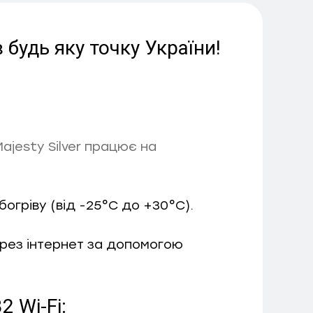
будь яку точку України!
ajesty Silver працює на
богріву (від -25°С до +30°С).
ерез інтернет за допомогою
 Wi-Fi: