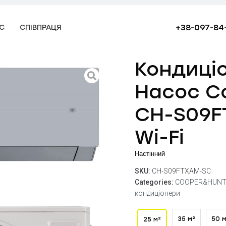
+38-097-84
С
СПІВПРАЦЯ
Кондиці
Насос C
CH-S09F
Wi-Fi
Настінний
SKU:
CH-S09FTXAM-SC
Categories:
COOPER&HUNT
кондиціонери
35 м²
50 м
25 м²