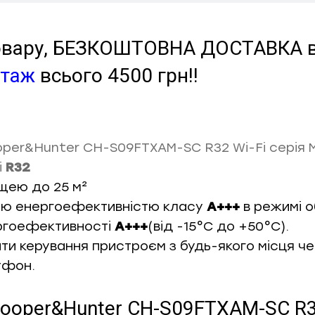
 товару, БЕЗКОШТОВНА ДОСТАВКА в 
нтаж
всього 4500 грн!!
per&Hunter CH-S09FTXAM-SC R32 Wi-Fi
серія M
і
R32
щею до 25 м²
ою енергоефективністю класу
A+++
в режимі о
ргоефективності
A+++
(від -15°С до +50°С).
ти керування пристроєм з будь-якого місця ч
тфон.
Cooper&Hunter CH-S09FTXAM-SC R32