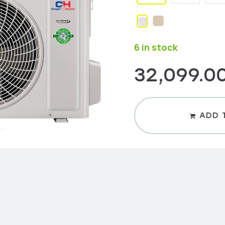
6 in stock
32,099.0
ADD 