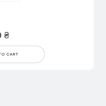
0
₴
TO CART