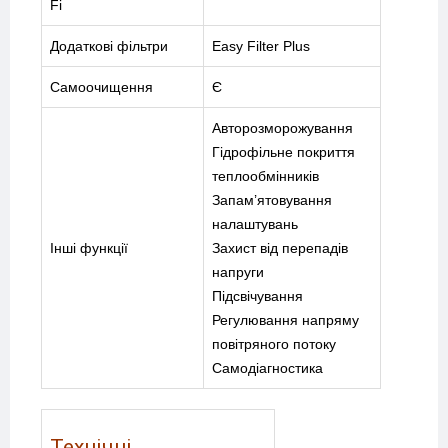
Fi
ПОСЛУГИ
Додаткові фільтри
Easy Filter Plus
КАТАЛОГ
Самоочищення
Є
ПРО НАС
Авторозморожування
Гідрофільне покриття
СПІВПРАЦЯ
теплообмінників
Запам’ятовування
налаштувань
Інші функції
Захист від перепадів
напруги
+38-097-845-12-79
+38-093-147-27-29
Підсвічування
Регулювання напряму
повітряного потоку
Самодіагностика
Технічні