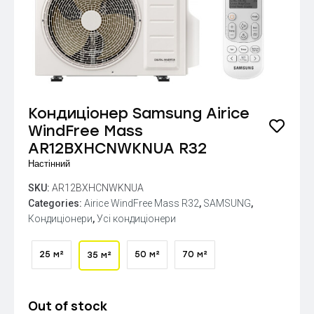
Кондиціонер Samsung Airice
WindFree Mass
AR12BXHCNWKNUA R32
Настінний
SKU:
AR12BXHCNWKNUA
Categories:
Airice WindFree Mass R32
,
SAMSUNG
,
Кондиціонери
,
Усі кондиціонери
25 м²
50 м²
70 м²
35 м²
Out of stock