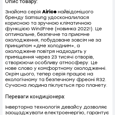
Опис товару:
Знайома серія
Airice
найвідомішого
бренду Samsung удосконалилася
корисною та зручною кліматичною
функцією WindFree (новинка 2022!). Це
оптимальне, безпечне та приємне
охолодження, побудоване зовсім не за
принципом «дме холодним», а
охолоджене повітря надходить у
приміщення через 23 тисячі отворів,
створюючи особливу атмосферу. Це
нове слово у комфортному охолодженні.
Окрім цього, тепер серія працює на
екологічному та безпечному фреоні R32.
Сучасна людина піклується про планету.
Переваги кондиціонера:
Інверторна технологія девайсу дозволяє
заощаджувати електроенергію, гарантує