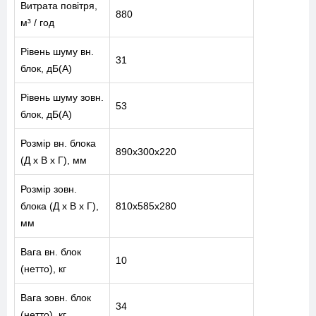
Витрата повітря,
880
м³ / год
Рівень шуму вн.
31
блок, дБ(А)
Рівень шуму зовн.
53
блок, дБ(А)
Розмір вн. блока
890х300х220
(Д x В x Г), мм
Розмір зовн.
блока (Д x В x Г),
810х585х280
мм
Вага вн. блок
10
(нетто), кг
Вага зовн. блок
34
(нетто), кг