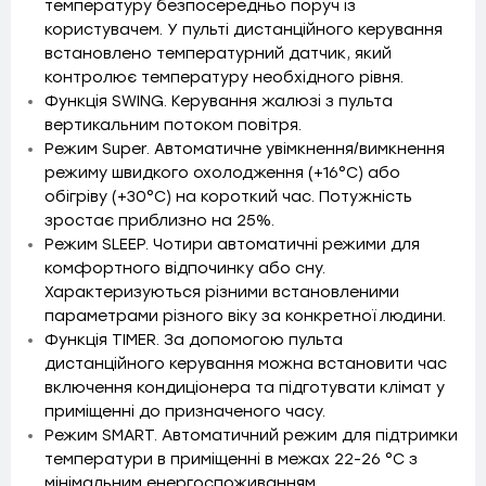
температуру безпосередньо поруч із
користувачем. У пульті дистанційного керування
встановлено температурний датчик, який
контролює температуру необхідного рівня.
Функція SWING. Керування жалюзі з пульта
вертикальним потоком повітря.
Режим Super. Автоматичне увімкнення/вимкнення
режиму швидкого охолодження (+16°C) або
обігріву (+30°C) на короткий час. Потужність
зростає приблизно на 25%.
Режим SLEEP. Чотири автоматичні режими для
комфортного відпочинку або сну.
Характеризуються різними встановленими
параметрами різного віку за конкретної людини.
Функція TIMER. За допомогою пульта
дистанційного керування можна встановити час
включення кондиціонера та підготувати клімат у
приміщенні до призначеного часу.
Режим SMART. Автоматичний режим для підтримки
температури в приміщенні в межах 22-26 °С з
мінімальним енергоспоживанням.