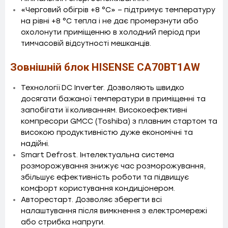
«Черговий обігрів +8 °С» – підтримує температуру
на рівні +8 °С тепла і не дає промерзнути або
охолонути приміщенню в холодний період при
тимчасовій відсутності мешканців.
Зовнішній блок HISENSE CA70BT1AW
Технології DC Inverter. Дозволяють швидко
досягати бажаної температури в приміщенні та
запобігати її коливанням. Високоефективні
компресори GMCC (Toshiba) з плавним стартом та
високою продуктивністю дуже економічні та
надійні.
Smart Defrost. Інтелектуальна система
розморожування знижує час розморожування,
збільшує ефективність роботи та підвищує
комфорт користування кондиціонером.
Авторестарт. Дозволяє зберегти всі
налаштування після вимкнення з електромережі
або стрибка напруги.