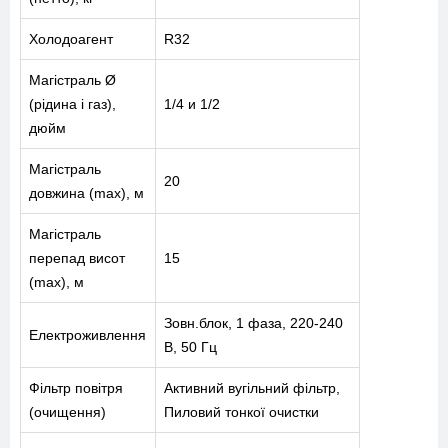
Холодоагент
R32
Магістраль Ø
(рідина і газ),
1/4 и 1/2
дюйм
Магістраль
20
довжина (max), м
Магістраль
перепад висот
15
(max), м
Зовн.блок, 1 фаза, 220-240
Електроживлення
В, 50 Гц
Фільтр повітря
Активний вугільний фільтр,
(очищення)
Пиловий тонкої очистки