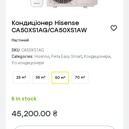
Кондиціонер Hisense
CA50XS1AG/CA50XS1AW
Настінний
SKU:
CA50XS1AG
Categories:
Hisense
,
Perla Easy Smart
,
Кондиціонери
,
Усі кондиціонери
25 м²
35 м²
70 м²
50 м²
6 in stock
45,200.00
₴