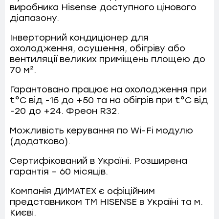
МЕНЮ
виробника Hisense доступного цінового
діапазону.
Інверторний кондиціонер для
ПОСЛУГИ
охолодження, осушення, обігріву або
вентиляції великих приміщень площею до
КАТАЛОГ
70 м².
ПРО НАС
Гарантовано працює на охолодження при
t°C від -15 до +50 та на обігрів при t°C від
СПІВПРАЦЯ
-20 до +24. Фреон R32.
Можливість керування по Wi-Fi модулю
(додатково).
Сертифікований в Україні. Розширена
гарантія – 60 місяців.
+38-097-845-12-79
+38-093-147-27-29
Компанія ДИМАТЕХ є офіційним
представником ТМ HISENSE в Україні та м.
Києві.