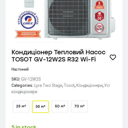
Кондиціонер Тепловий Насос
TOSOT GV-12W2S R32 Wi-Fi
Настінний
SKU:
GV-12W2S
Categories:
Lyra Two Stage
,
Tosot
,
Кондиціонери
,
Усі
кондиціонери
25 м²
50 м²
70 м²
35 м²
5 in stock