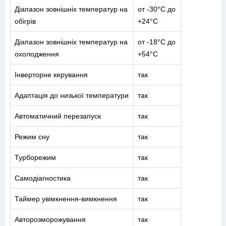
Діапазон зовнішніх температур на
от -30°C до
ПОСЛУГИ
обігрів
+24°C
Діапазон зовнішніх температур на
от -18°C до
КАТАЛОГ
охолодження
+54°C
ПРО НАС
Інверторне керування
так
СПІВПРАЦЯ
Адаптація до низької температури
так
Автоматичний перезапуск
так
Режим сну
так
+38-097-845-12-79
+38-093-147-27-29
Турборежим
так
Самодіагностика
так
Таймер увімкнення-вимкнення
так
Авторозморожування
так