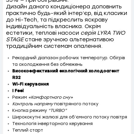
35% — при обігріванні.
Дизайн даного кондиціонера доповнить
практично будь-який інтер’єр, від класики
до Hi-Tech, та підкреслить яскраву
індивідуальність власника. Окрім
естетики, теплові насоси
серія LYRA TWO
STAGE
стане зручною альтернативою
традиційним системам опалення.
Рекордний діапазон робочих температур. Обігрів
та охолодження без обмежень
Високоефективний екологічний холодоагент
R32
Wi-Fi керування
I Feel
Режим
«Комфортного сну»
Контроль напряму
повітряного потоку
Кнопка режиму
“TURBO”
Ширококутні жалюзі для об’ємного потоку повітря
Технологія інверторного керування
Теплий старт