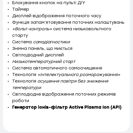
Блокування кнопок на пульті Д/У
Таймер
Дисплей відображення поточного часу
Функція запам’ятовування поточних налаштувань
«Вольт-контроль»
система низьковольтного
старту
Система
самодіагностики
Знімна панель, що миється
Світлодіодний дисплей
Низькотемпературний старт
Система автоматичного самоочищення
Технологія
«Інтелектуального розморожування»
Технологія
осушення повітря без зниження
температури
Світлодіодне відображення поточних режимів
роботи
Генератор іонів-фільтр Active Plasma Ion (API)