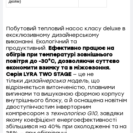
дюйм)
Побутовий тепловий насос класу deluxe в
ексклюзивному дизайнерському
виконанні. Екологічний та
продуктивний.
Ефективно працює на
обігрів при температурі зовнішнього
повітря до -30°С, дозволяючи суттєво
економити взимку та в міжсезоння.
Серія LYRA TWO STAGE
— це не
тільки
дизайнерська модель
, що
відрізняється витонченістю, плавними
вигинами та вишуканою формою корпусу
внутрішнього блоку, а й оснащена новітнім
двоступінчастим інверторним
компресором з
технологією G10
, завдяки
якому коефіцієнт енергоефективності
збільшився на 40% при охолодженні та на