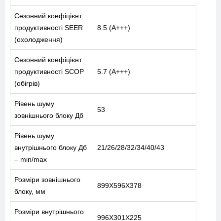
Сезонний коефіцієнт
продуктивності SEER
8.5 (A+++)
(охолодження)
Сезонний коефіцієнт
продуктивності SCOP
5.7 (A+++)
(обігрів)
Рівень шуму
53
зовнішнього блоку Дб
Рівень шуму
внутрішнього блоку Дб
21/26/28/32/34/40/43
– min/max
Розміри зовнішнього
899X596X378
блоку, мм
Розміри внутрішнього
996X301X225