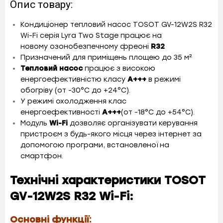
Опис товару:
Кондиціонер тепловий насос TOSOT GV-12W2S R32
Wi-Fi серія Lyra Two Stage працює на
новому озонобезпечному фреоні
R32
Призначений для приміщень площею до 35 м²
Тепловий насос
працює з високою
енергоефективністю класу
A+++
в режимі
обогріву (от -30°C до +24°C).
У режимі охолодження клас
енергоефективності
A+++
(от -18°C до +54°C).
Модуль
Wi-Fi
дозволяє організувати керування
пристроєм з будь-якого місця через інтернет за
допомогою програми, встановленої на
смартфон.
Технічні характеристики TOSOT
GV-12W2S R32 Wi-Fi:
Основні функції: