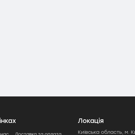
інках
Локація
Київська область, м. К
 нас
Доставка та оплата