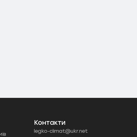
Контакти
legko-climat@ukr.net
иїв