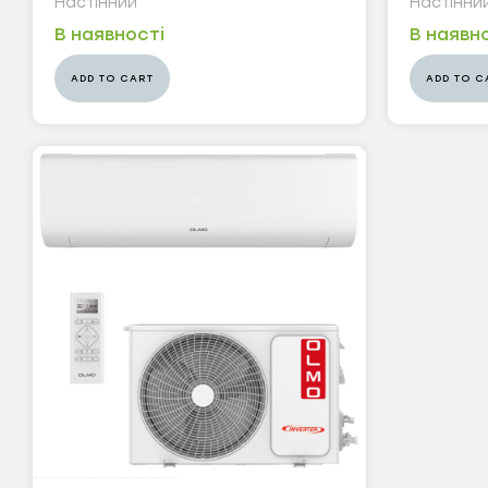
Настінний
Настінни
Серія Arctic Inverter
В наявності
В наявн
Серія AVALON Inverter
ADD TO CART
ADD TO C
Серія Imperial Inverter
Серія Majesty Inverter
Серія Nature
Серія SUPREME CONTINENTAL Inverter
Серія Air-Master EVO On OFF
Серія Cozy Inverter
Серія Daytona Inverter
Серія Prima Plus ON OFF
Серія Veritas Inverter