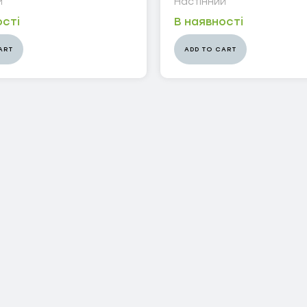
й
Настінний
ості
В наявності
ART
ADD TO CART