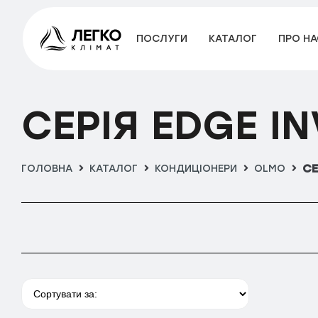
ПОСЛУГИ
КАТАЛОГ
ПРО НА
Категорії
Кондиціонери
CЕРІЯ EDGE I
Hisense
Apple Pie Pro
CЕ
ГОЛОВНА
КАТАЛОГ
КОНДИЦІОНЕРИ
OLMO
Fresh Master R32
Mini Apple Pie Winter
Perla Easy Smart
Silentium Pro R32
Tosot