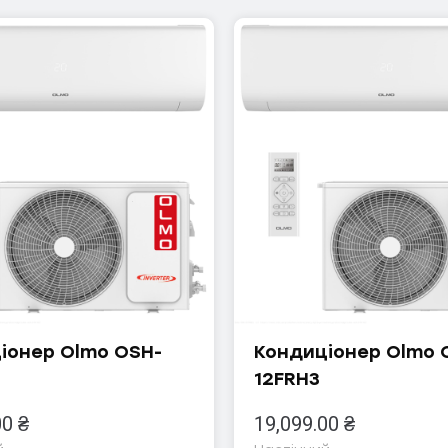
іонер Olmo OSH-
Кондиціонер Olmo 
12FRH3
00
₴
19,099.00
₴
47-27-29