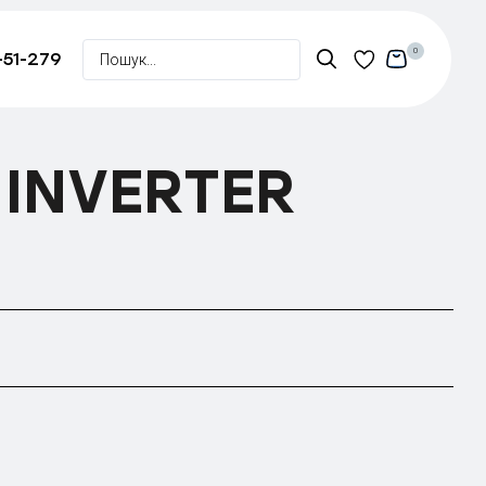
0
-51-279
 INVERTER