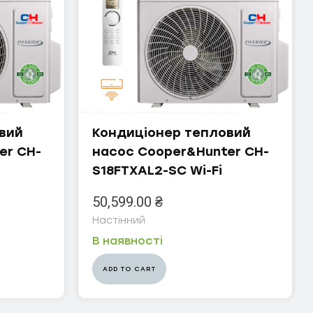
вий
Кондиціонер тепловий
er CH-
насос Cooper&Hunter CH-
S18FTXAL2-SC Wi-Fi
50,599.00
₴
Настінний
В наявності
ADD TO CART