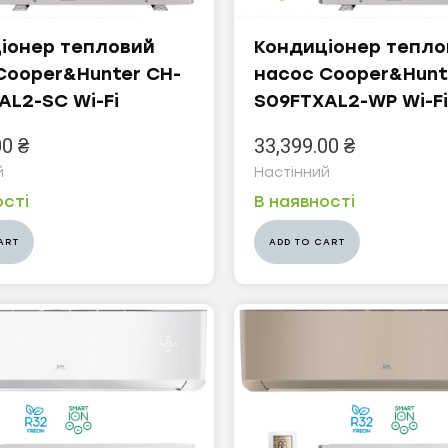
іонер тепловий
Кондиціонер тепло
Cooper&Hunter CH-
насос Cooper&Hunt
AL2-SC Wi-Fi
S09FTXAL2-WP Wi-Fi
00
₴
33,399.00
₴
й
Настінний
ості
В наявності
ART
ADD TO CART