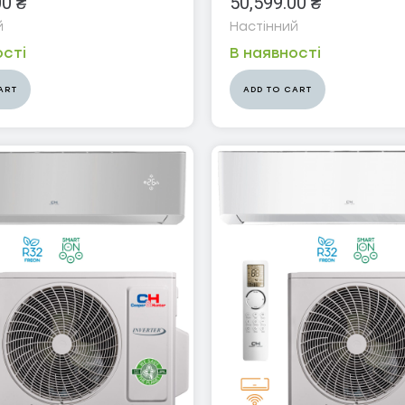
00
₴
50,599.00
₴
й
Настінний
ості
В наявності
ART
ADD TO CART
47-27-29