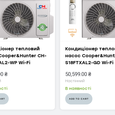
іонер тепловий
Кондиціонер тепло
Cooper&Hunter CH-
насос Cooper&Hunt
AL2-WP Wi-Fi
S18FTXAL2-GD Wi-Fi
00
₴
50,599.00
₴
й
Настінний
ості
В наявності
ART
ADD TO CART