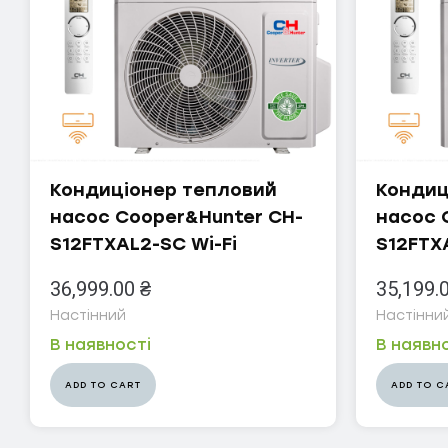
IDEA
IDEA DC Inverter R410
IDEA PRO SARDIUS
Samurai DC Inverter R410
Кондиціонер тепловий
Кондиц
MIDEA
насос Cooper&Hunter CH-
насос 
Forest DC Inverter
S12FTXAL2-SC Wi-Fi
S12FTX
MIDEA AG DC Inverter
36,999.00
₴
35,199.
Настінний
Настінни
MIDEA AURORA DC Inverter
В наявності
В наявн
MIDEA Xtreme DC Inverter
ADD TO CART
ADD TO C
NORDIS
Серія Alfa On Off