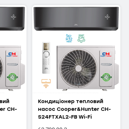
вий
Кондиціонер тепловий
er CH-
насос Cooper&Hunter CH-
S24FTXAL2-FB Wi-Fi