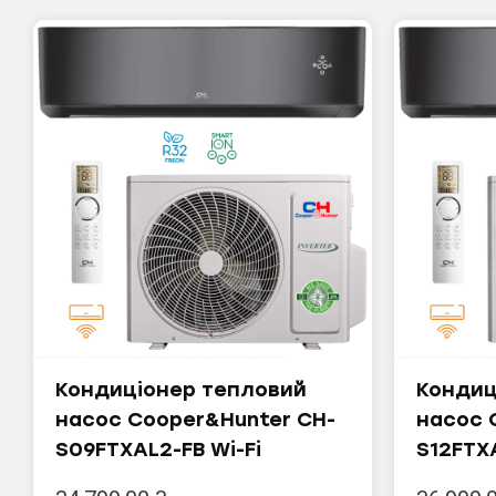
Expert API On Off
Expert Inverter R32+Wi-Fi
HANSOL Winter Inverter
Intega On Off
Lyra Two Stage
Lyra Winter Inverter
Orbis Inverter R32+Wi-Fi
COOPER&HUNTER
CONSOL INVERTER
Кондиціонер тепловий
Кондиц
насос Cooper&Hunter CH-
насос 
ICY Inverter NG
S09FTXAL2-FB Wi-Fi
S12FTXA
Vital Plus Inverter