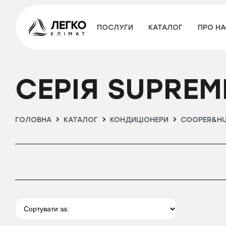
ПОСЛУГИ
КАТАЛОГ
ПРО НА
Категорії
Кондиціонери
СЕРІЯ SUPREM
Hisense
Apple Pie Pro
ГОЛОВНА
КАТАЛОГ
КОНДИЦІОНЕРИ
COOPER&HU
Fresh Master R32
Mini Apple Pie Winter
Perla Easy Smart
Silentium Pro R32
Tosot