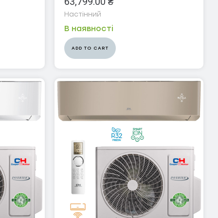
63,799.00
₴
Настінний
В наявності
ADD TO CART