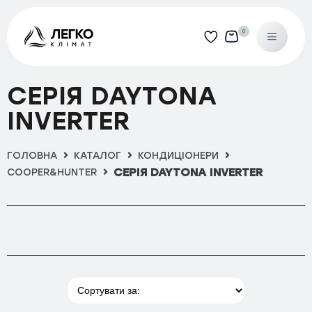
0
Категорії
СЕРІЯ DAYTONA
Кондиціонери
INVERTER
Hisense
Apple Pie Pro
ГОЛОВНА
КАТАЛОГ
КОНДИЦІОНЕРИ
СЕРІЯ DAYTONA INVERTER
COOPER&HUNTER
Fresh Master R32
Mini Apple Pie Winter
Perla Easy Smart
Silentium Pro R32
Tosot