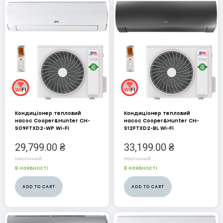
Серія Arctic Inverter
Серія AVALON Inverter
Серія Imperial Inverter
Серія Majesty Inverter
Серія Nature
Серія SUPREME CONTINENTAL
Кондиціонер тепловий
Inverter
Кондиціонер тепловий
насос Cooper&Hunter CH-
насос Cooper&Hunter CH-
S09FTXD2-WP Wi-Fi
S12FTXD2-BL Wi-Fi
Серія Air-Master EVO On OFF
29,799.00
₴
33,199.00
₴
Серія Cozy Inverter
МЕНЮ
Настінний
Настінний
В наявності
В наявності
Серія Daytona Inverter
ADD TO CART
ADD TO CART
ПОСЛУГИ
Серія Prima Plus ON OFF
Серія Veritas Inverter
КАТАЛОГ