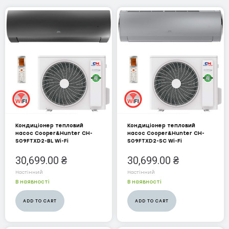
Expert API On Off
Expert Inverter R32+Wi-Fi
HANSOL Winter Inverter
Intega On Off
Lyra Two Stage
Lyra Winter Inverter
Кондиціонер тепловий
Кондиціонер тепловий
Orbis Inverter R32+Wi-Fi
насос Cooper&Hunter CH-
насос Cooper&Hunter CH-
S09FTXD2-BL Wi-Fi
S09FTXD2-SC Wi-Fi
COOPER&HUNTER
30,699.00
₴
30,699.00
₴
CONSOL INVERTER
Настінний
Настінний
В наявності
В наявності
ICY Inverter NG
ADD TO CART
ADD TO CART
Vital Plus Inverter