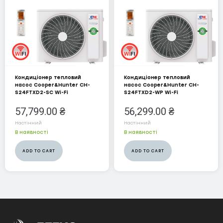
Водонагрівачі
ELECTROLUX
MIDEA
ZANUSSI
Кондиціонер тепловий
Кондиціонер тепловий
насос Cooper&Hunter CH-
насос Cooper&Hunter CH-
S24FTXD2-SC Wi-Fi
S24FTXD2-WP Wi-Fi
Зволожувачі
57,799.00
₴
56,299.00
₴
COOPER&HUNTER
Настінний
Настінний
В наявності
В наявності
ELECTROLUX
ADD TO CART
ADD TO CART
Конвектори
COOPER&HUNTER
ELECTROLUX
Осушувачі