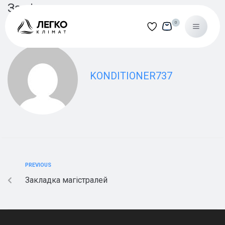
Замір
0
KONDITIONER737
МЕНЮ
ПОСЛУГИ
КАТАЛОГ
PREVIOUS
ПРО НАС
Закладка магістралей
СПІВПРАЦЯ