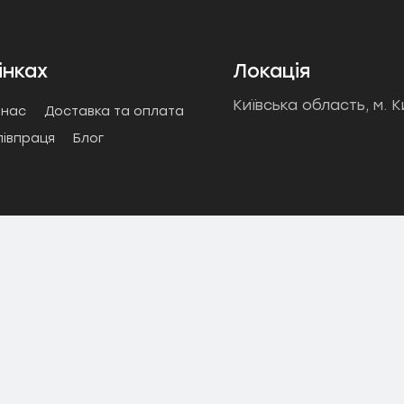
інках
Локація
47-27-29
Київська область, м. К
 нас
Доставка та оплата
півпраця
Блог