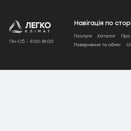
СПІВПРАЦЯ
Навігація по стор
+38-097-845-12-79
+38-093-1
Послуги
Каталог
Про
Пн-Сб - 9.00-18.00
Повернення та обмін
С