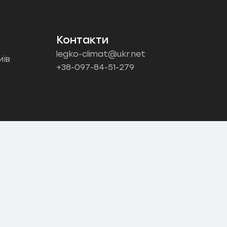
Контакти
legko-climat@ukr.net
иїв
+38-097-84-51-279